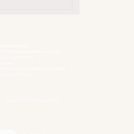
ATENDIMENTO VIRTUAL
ADMINISTRAÇÃO
CONTATO@JALLASPREMIUM.COM.BR
+55 (11) 99916-8233
VENDAS
COMERCIAL@JALLASPREMIUM.COM.BR
+55(12) 97811-9783
Participe da nossa pesquisa
SIGA-NOS