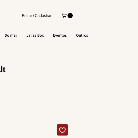
Entrar / Cadastrar
Do mar
Jallas Box
Eventos
Outros
lt
o