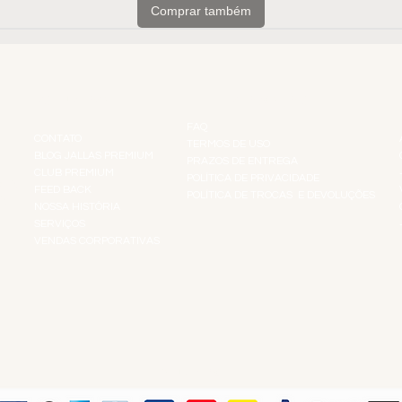
Comprar também
INSTITUCIONAL
INFORMAÇÕES
FAQ
CONTATO
TERMOS DE USO
BLOG JALLAS PREMIUM
PRAZOS DE ENTREGA
CLUB PREMIUM
POLÍTICA DE PRIVACIDADE
RES
FEED BACK
POLÍTICA DE TROCAS E DEVOLUÇÕES
TS
NOSSA HISTÓRIA
SERVIÇOS
VENDAS CORPORATIVAS
R
PAGUE COM