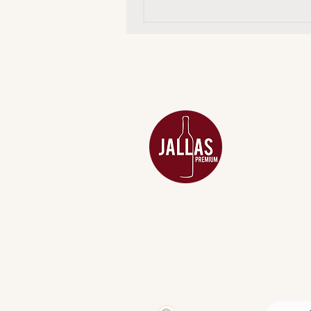
MENU
ACESSÓRIOS
ADEGA
APERITIVOS
CARNES NOB
COMBOS E KI
DESTILADOS
DO MAR
GIFT VOUCHE
IGUARIAS
PROMOÇÕES
TEMPEROS
TOP 10!