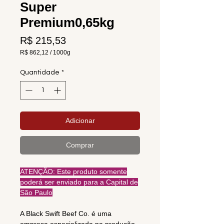
Super
Premium0,65kg
Preço
R$ 215,53
R$ 862,12
/
1000g
R$ 862,12
por
Quantidade
*
1000
gramas
Adicionar
Comprar
ATENÇÃO: Este produto somente
poderá ser enviado para a Capital de
São Paulo
A Black Swift Beef Co. é uma