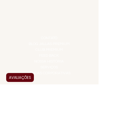
GIFT VOUCHER
IGUARIAS
PROMOÇÕES
TEMPEROS
TOP 10!
INSTITUCIONAL
CONTATO
BLOG JALLAS PREMIUM
CLUB PREMIUM
FEED BACK
NOSSA HISTÓRIA
SERVIÇOS
VENDAS CORPORATIVAS
AVALIAÇÕES
INFORMAÇÕES
FAQ
TERMOS DE USO
PRAZOS DE ENTREGA
POLÍTICA DE PRIVACIDADE
POLÍTICA DE TROCAS E
DEVOLUÇÕES
ATENDIMENTO VIRTUAL
ADMINISTRAÇÃO