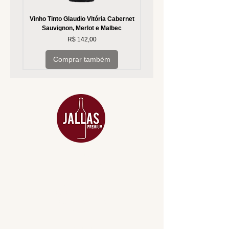
Vinho Tinto Glaudio Vitória Cabernet
Vinho Branco Glaudio Vitória
Sauvignon, Merlot e Malbec
Preço
R$ 142,00
Comprar também
MENU
ACESSÓRIOS
ADEGA
APERITIVOS
CARNES NOBRES
COMBOS E KITS
DESTILADOS
DO MAR