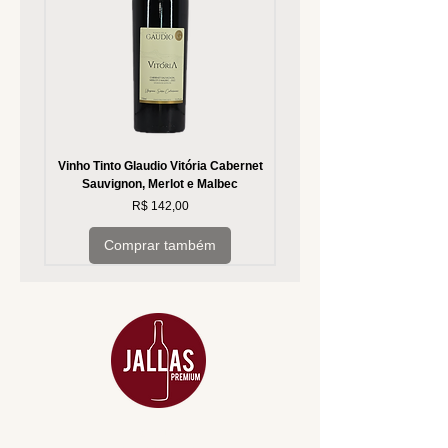
Vinho Tinto Glaudio Vitória Cabernet
Vinho Branco Glaudio Vitória
Sauvignon, Merlot e Malbec
Preço
R$ 142,00
Comprar também
MENU