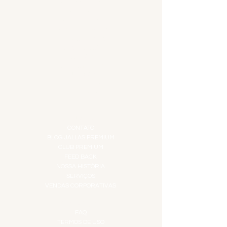
ACESSÓRIOS
ADEGA
APERITIVOS
CARNES NOBRES
COMBOS E KITS
DESTILADOS
DO MAR
GIFT VOUCHER
IGUARIAS
PROMOÇÕES
TEMPEROS
TOP 10!
INSTITUCIONAL
CONTATO
BLOG JALLAS PREMIUM
CLUB PREMIUM
FEED BACK
NOSSA HISTÓRIA
SERVIÇOS
VENDAS CORPORATIVAS
INFORMAÇÕES
FAQ
TERMOS DE USO