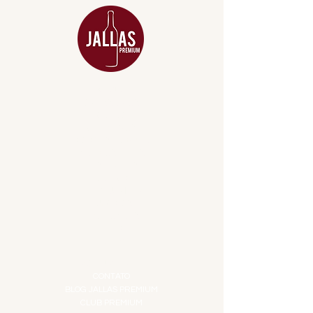
MENU
ACESSÓRIOS
ADEGA
APERITIVOS
CARNES NOBRES
COMBOS E KITS
DESTILADOS
DO MAR
GIFT VOUCHER
IGUARIAS
PROMOÇÕES
TEMPEROS
TOP 10!
INSTITUCIONAL
CONTATO
BLOG JALLAS PREMIUM
CLUB PREMIUM