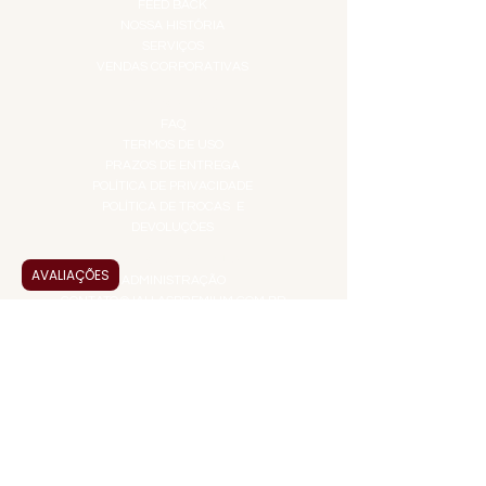
FEED BACK
NOSSA HISTÓRIA
SERVIÇOS
VENDAS CORPORATIVAS
INFORMAÇÕES
FAQ
TERMOS DE USO
PRAZOS DE ENTREGA
POLÍTICA DE PRIVACIDADE
POLÍTICA DE TROCAS E
DEVOLUÇÕES
ATENDIMENTO VIRTUAL
AVALIAÇÕES
ADMINISTRAÇÃO
CONTATO@JALLASPREMIUM.COM.BR
+55 (11) 99916-8233
VENDAS
COMERCIAL@JALLASPREMIUM.COM.BR
+55(12) 97811-9783
Participe da nossa pesquisa