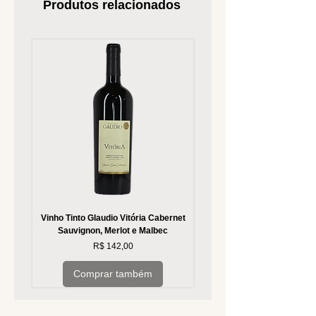
Produtos relacionados
Vinho Tinto Glaudio Vitória Cabernet
Vinho Branco Glaudio Vitória
Sauvignon, Merlot e Malbec
Preço
R$ 142,00
Comprar também