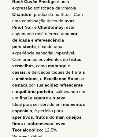
Rosé Cuvée Prestige
é uma
expressão sofisticada da vinícola
Chandon
, produzida no Brasil. Com
uma combinação única de
uvas
Pinot Noir
e
Chardonnay
, este
espumante rosé oferece uma
cor
delicada
e
efervescência
persistente
, criando uma
experiência sensorial impecável.
Com aromas envolventes de
frutas
vermelhas
, como
morango
e
cassis
, e delicados toques de
florais
e
amêndoas
, o
Excellence Rosé
se
destaca por sua
acidez refrescante
e
equilíbrio perfeito
, culminando em
um
final elegante e suave
.
Ideal para ser servido em
momentos
especiais
, é perfeito para
aperitivos
,
frutos do mar
,
queijos
finos
e
sobremesas leves
.
Teor alcoólico:
12,5%
Volume:
750ml