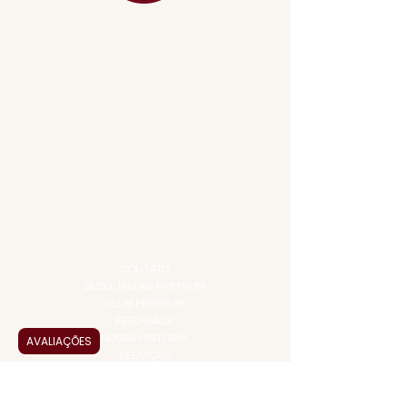
MENU
ACESSÓRIOS
ADEGA
APERITIVOS
CARNES NOBRES
COMBOS E KITS
DESTILADOS
DO MAR
GIFT VOUCHER
IGUARIAS
PROMOÇÕES
TEMPEROS
TOP 10!
INSTITUCIONAL
CONTATO
BLOG JALLAS PREMIUM
CLUB PREMIUM
FEED BACK
NOSSA HISTÓRIA
AVALIAÇÕES
SERVIÇOS
VENDAS CORPORATIVAS
INFORMAÇÕES