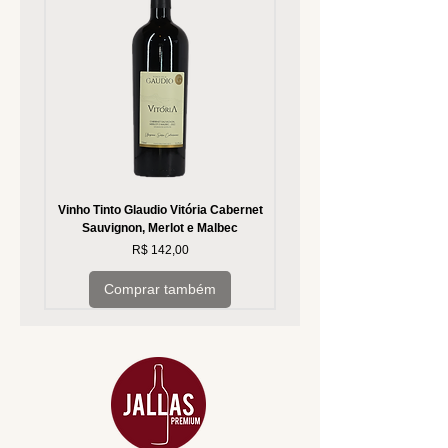
Vinho Tinto Glaudio Vitória Cabernet
Vinho Branco Glaudio Vitória
Sauvignon, Merlot e Malbec
Preço
R$ 142,00
Comprar também