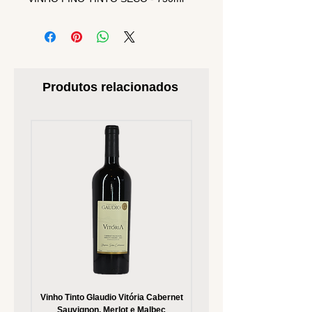
Produtos relacionados
Vinho Tinto Glaudio Vitória Cabernet
Vinho Branco Glaudio Vitória
Sauvignon, Merlot e Malbec