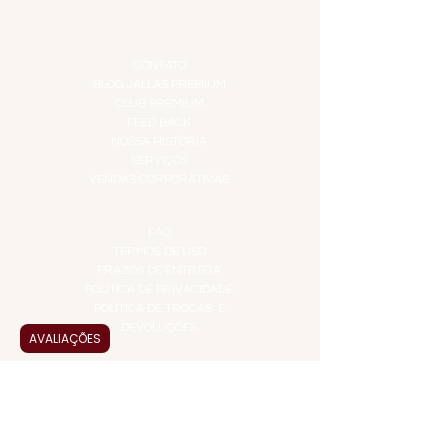
TOP 10!
INSTITUCIONAL
CONTATO
BLOG JALLAS PREMIUM
CLUB PREMIUM
FEED BACK
NOSSA HISTÓRIA
SERVIÇOS
VENDAS CORPORATIVAS
INFORMAÇÕES
FAQ
TERMOS DE USO
PRAZOS DE ENTREGA
POLÍTICA DE PRIVACIDADE
POLÍTICA DE TROCAS E
DEVOLUÇÕES
AVALIAÇÕES
ATENDIMENTO VIRTUAL
ADMINISTRAÇÃO
CONTATO@JALLASPREMIUM.COM.BR
+55 (11) 99916-8233
VENDAS