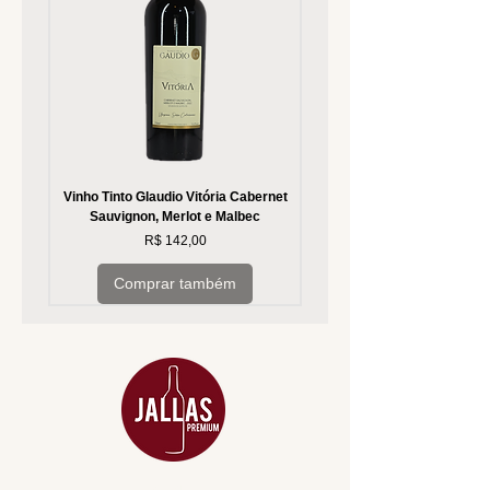
Vinho Tinto Glaudio Vitória Cabernet
Vinho Branco Glaudio Vitória
Sauvignon, Merlot e Malbec
Preço
R$ 142,00
Comprar também