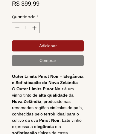
Preço
R$ 399,99
Quantidade
*
Adicionar
Comprar
Outer Limits Pinot Noir – Elegância
e Sofisticação da Nova Zelândia
O
Outer Limits Pinot Noir
é um
vinho tinto de
alta qualidade
da
Nova Zelândia
, produzido nas
renomadas regiões vinícolas do país,
conhecidas pelo terroir ideal para o
cultivo da uva
Pinot Noir
. Este vinho
expressa a
elegância
e a
sofisticação
típicas da casta,