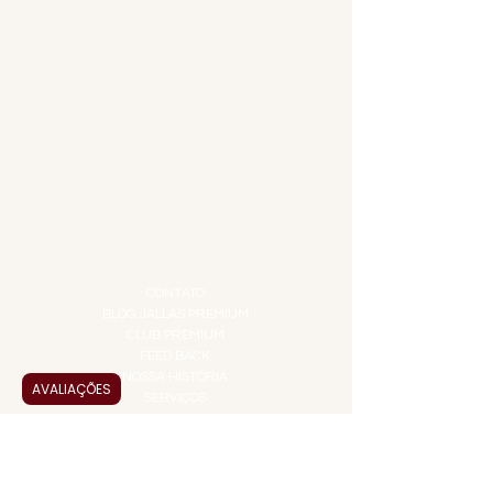
MENU
ACESSÓRIOS
ADEGA
APERITIVOS
CARNES NOBRES
COMBOS E KITS
DESTILADOS
DO MAR
GIFT VOUCHER
IGUARIAS
PROMOÇÕES
TEMPEROS
TOP 10!
INSTITUCIONAL
CONTATO
BLOG JALLAS PREMIUM
CLUB PREMIUM
FEED BACK
NOSSA HISTÓRIA
AVALIAÇÕES
SERVIÇOS
VENDAS CORPORATIVAS
INFORMAÇÕES
FAQ