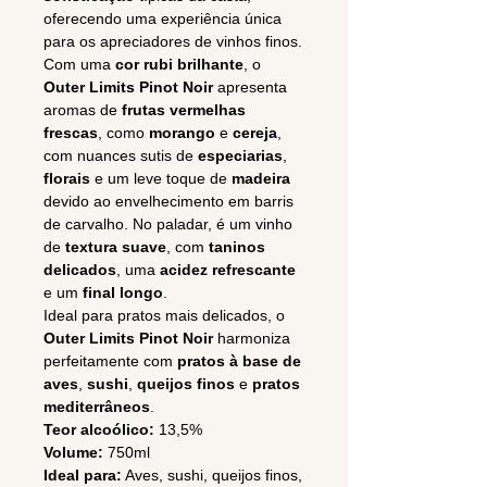
oferecendo uma experiência única
para os apreciadores de vinhos finos.
Com uma
cor rubi brilhante
, o
Outer Limits Pinot Noir
apresenta
aromas de
frutas vermelhas
frescas
, como
morango
e
cereja
,
com nuances sutis de
especiarias
,
florais
e um leve toque de
madeira
devido ao envelhecimento em barris
de carvalho. No paladar, é um vinho
de
textura suave
, com
taninos
delicados
, uma
acidez refrescante
e um
final longo
.
Ideal para pratos mais delicados, o
Outer Limits Pinot Noir
harmoniza
perfeitamente com
pratos à base de
aves
,
sushi
,
queijos finos
e
pratos
mediterrâneos
.
Teor alcoólico:
13,5%
Volume:
750ml
Ideal para:
Aves, sushi, queijos finos,