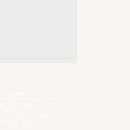
ATENDIMENTO VIRTUAL
ADMINISTRAÇÃO
CONTATO@JALLASPREMIUM.COM.BR
+55 (11) 99916-8233
VENDAS
COMERCIAL@JALLASPREMIUM.COM.BR
+55(12) 97811-9783