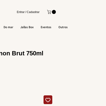
Entrar / Cadastrar
Do mar
Jallas Box
Eventos
Outros
non Brut 750ml
eço