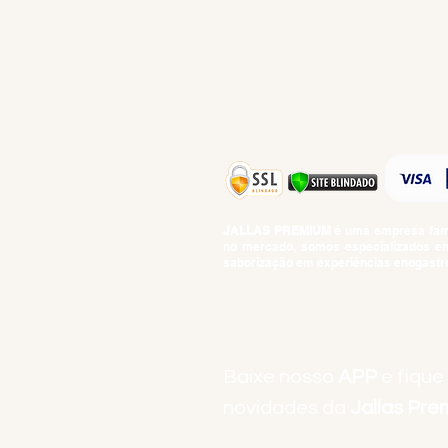
IGUARIAS
PROMOÇÕES
TEMPEROS
TOP 10!
JALLAS PREMIUM
é uma empresa famil
no mercado, somos especializados em 
saborização em experiências enogastro
BEBIDAS ALCOÓLICAS: VENDAS E CON
Baixe nosso
APP
e fique
novidades da
Jallas Pr