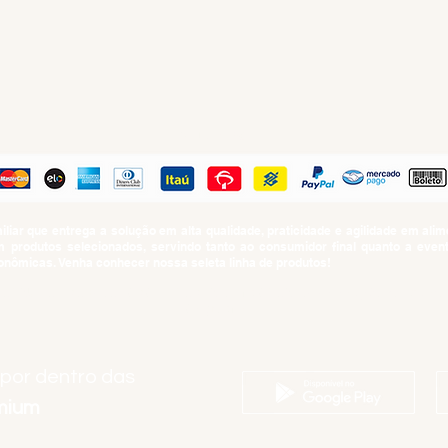
PAGUE COM
iar que entrega a solução em alta qualidade, praticidade e agilidade em al
produtos selecionados, servindo tanto ao consumidor final quanto a even
nômicas. Venha conhecer nossa seleta linha de produtos!
SUMO PROIBIDO PARA MENORES DE 18 ANOS. Determinação contida no Esta
Artigo 81.nº II.
 por dentro das
emium