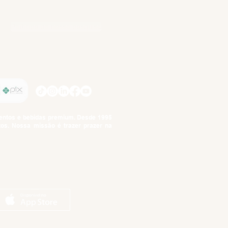
Participe da nossa pesquisa
SIGA-NOS
imentos e bebidas premium. Desde 1995
tos. Nossa missão é trazer prazer na
tuto da Criança e do Adolescente,