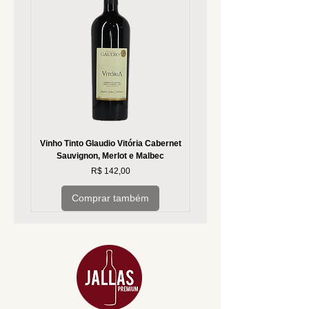
Vinho Tinto Glaudio Vitória Cabernet
Vinho Branco Glaudio Vitória
Sauvignon, Merlot e Malbec
Preço
R$ 142,00
Comprar também