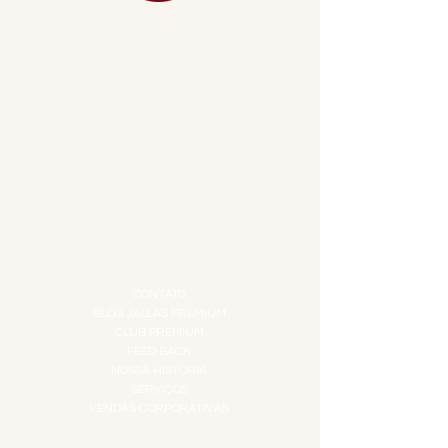
MENU
ACESSÓRIOS
ADEGA
APERITIVOS
CARNES NOBRES
COMBOS E KITS
DESTILADOS
DO MAR
GIFT VOUCHER
IGUARIAS
PROMOÇÕES
TEMPEROS
TOP 10!
INSTITUCIONAL
CONTATO
BLOG JALLAS PREMIUM
CLUB PREMIUM
FEED BACK
NOSSA HISTÓRIA
SERVIÇOS
VENDAS CORPORATIVAS
INFORMAÇÕES