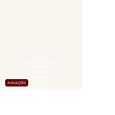
APERITIVOS
CARNES NOBRES
COMBOS E KITS
DESTILADOS
DO MAR
GIFT VOUCHER
IGUARIAS
PROMOÇÕES
TEMPEROS
TOP 10!
INSTITUCIONAL
CONTATO
BLOG JALLAS PREMIUM
CLUB PREMIUM
FEED BACK
NOSSA HISTÓRIA
SERVIÇOS
AVALIAÇÕES
VENDAS CORPORATIVAS
INFORMAÇÕES
FAQ
TERMOS DE USO
PRAZOS DE ENTREGA
POLÍTICA DE PRIVACIDADE