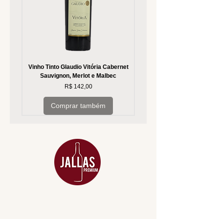
Vinho Tinto Glaudio Vitória Cabernet
Vinho Branco Glaudio Vitória
Sauvignon, Merlot e Malbec
Preço
R$ 142,00
Comprar também
MENU
ACESSÓRIOS
ADEGA