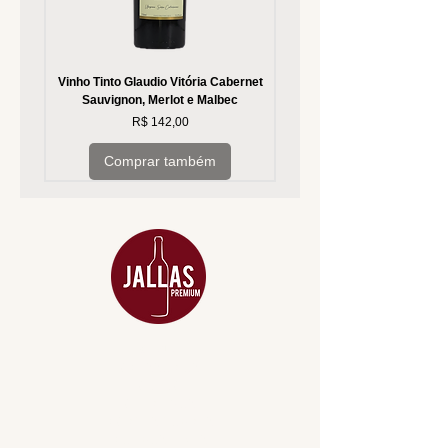
Vinho Tinto Glaudio Vitória Cabernet
Vinho Branco Glaudio Vitória
Sauvignon, Merlot e Malbec
Preço
R$ 142,00
Comprar também
MENU
ACESSÓRIOS
ADEGA
APERITIVOS
CARNES NOBRES
COMBOS E KITS