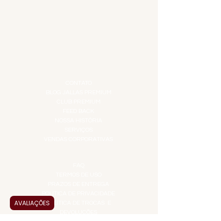
DESTILADOS
DO MAR
GIFT VOUCHER
IGUARIAS
PROMOÇÕES
TEMPEROS
TOP 10!
INSTITUCIONAL
CONTATO
BLOG JALLAS PREMIUM
CLUB PREMIUM
FEED BACK
NOSSA HISTÓRIA
SERVIÇOS
VENDAS CORPORATIVAS
INFORMAÇÕES
FAQ
TERMOS DE USO
PRAZOS DE ENTREGA
POLÍTICA DE PRIVACIDADE
AVALIAÇÕES
POLÍTICA DE TROCAS E
DEVOLUÇÕES