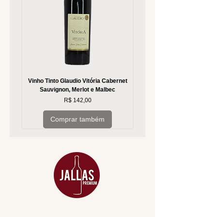
Vinho Tinto Glaudio Vitória Cabernet
Vinho Branco Glaudio Vitória
Sauvignon, Merlot e Malbec
Preço
R$ 142,00
Comprar também
MENU