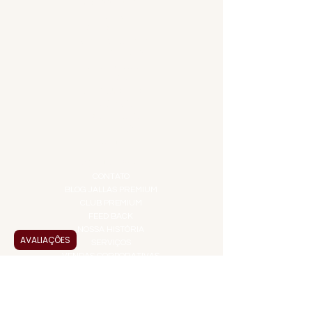
ACESSÓRIOS
ADEGA
APERITIVOS
CARNES NOBRES
COMBOS E KITS
DESTILADOS
DO MAR
GIFT VOUCHER
IGUARIAS
PROMOÇÕES
TEMPEROS
TOP 10!
INSTITUCIONAL
CONTATO
BLOG JALLAS PREMIUM
CLUB PREMIUM
FEED BACK
NOSSA HISTÓRIA
AVALIAÇÕES
SERVIÇOS
VENDAS CORPORATIVAS
INFORMAÇÕES
FAQ
TERMOS DE USO