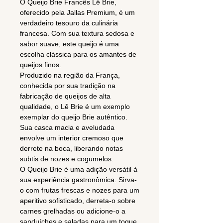
O Queijo Brie Francês Lê Brie,
oferecido pela Jallas Premium, é um
verdadeiro tesouro da culinária
francesa. Com sua textura sedosa e
sabor suave, este queijo é uma
escolha clássica para os amantes de
queijos finos.
Produzido na região da França,
conhecida por sua tradição na
fabricação de queijos de alta
qualidade, o Lê Brie é um exemplo
exemplar do queijo Brie autêntico.
Sua casca macia e aveludada
envolve um interior cremoso que
derrete na boca, liberando notas
subtis de nozes e cogumelos.
O Queijo Brie é uma adição versátil à
sua experiência gastronômica. Sirva-
o com frutas frescas e nozes para um
aperitivo sofisticado, derreta-o sobre
carnes grelhadas ou adicione-o a
sanduíches e saladas para um toque