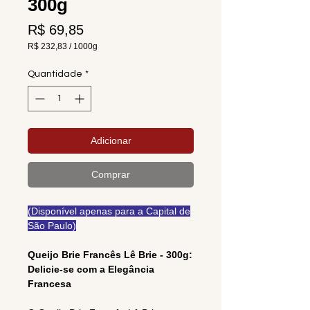
300g
Preço
R$ 69,85
R$ 232,83
/
1000g
R$ 232,83
por
Quantidade
*
1000
gramas
Adicionar
Comprar
(Disponível apenas para a Capital de
São Paulo)
Queijo Brie Francês Lê Brie - 300g:
Delicie-se com a Elegância
Francesa