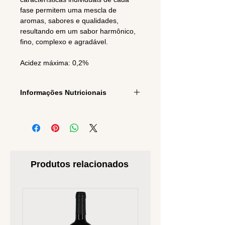
fase permitem uma mescla de
aromas, sabores e qualidades,
resultando em um sabor harmônico,
fino, complexo e agradável.
Acidez máxima: 0,2%
Informações Nutricionais
INFORMAÇÃO NUTRICIONAL
Porção de 15 ml
(1 colher de
sopa)
Produtos relacionados
Quantidade por
%
porção
VD(*)
Valor energético
134
7%
kcal
= 560