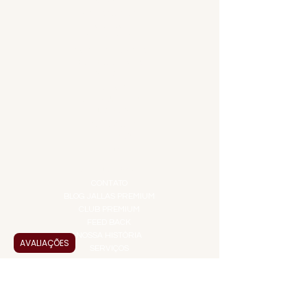
MENU
8400kJ. Seus
ACESSÓRIOS
valores diários
ADEGA
podem ser
APERITIVOS
maiores ou
CARNES NOBRES
COMBOS E KITS
menores,
DESTILADOS
dependendo de
DO MAR
suas
GIFT VOUCHER
necessidades
IGUARIAS
energéticas.
PROMOÇÕES
TEMPEROS
TOP 10!
INSTITUCIONAL
CONTATO
BLOG JALLAS PREMIUM
CLUB PREMIUM
FEED BACK
NOSSA HISTÓRIA
AVALIAÇÕES
SERVIÇOS
VENDAS CORPORATIVAS
INFORMAÇÕES
FAQ