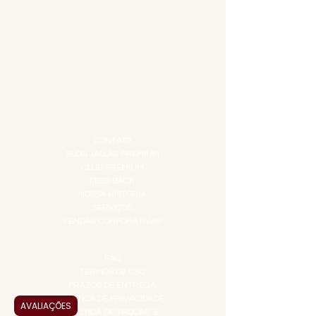
CARNES NOBRES
COMBOS E KITS
DESTILADOS
DO MAR
GIFT VOUCHER
IGUARIAS
PROMOÇÕES
TEMPEROS
TOP 10!
INSTITUCIONAL
CONTATO
BLOG JALLAS PREMIUM
CLUB PREMIUM
FEED BACK
NOSSA HISTÓRIA
SERVIÇOS
VENDAS CORPORATIVAS
INFORMAÇÕES
FAQ
TERMOS DE USO
PRAZOS DE ENTREGA
POLÍTICA DE PRIVACIDADE
AVALIAÇÕES
POLÍTICA DE TROCAS E