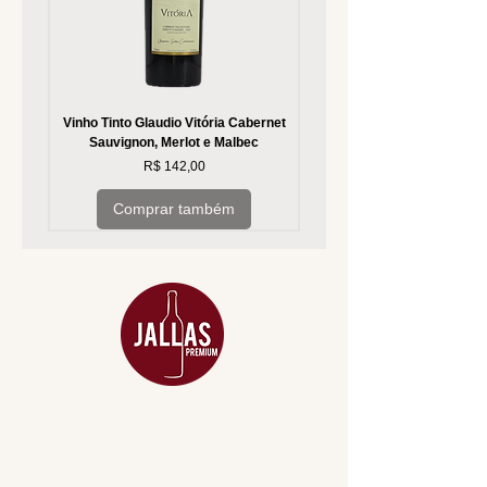
Vinho Tinto Glaudio Vitória Cabernet
Vinho Branco Glaudio Vitória
Sauvignon, Merlot e Malbec
Preço
R$ 142,00
Comprar também
MENU
ACESSÓRIOS
ADEGA
APERITIVOS