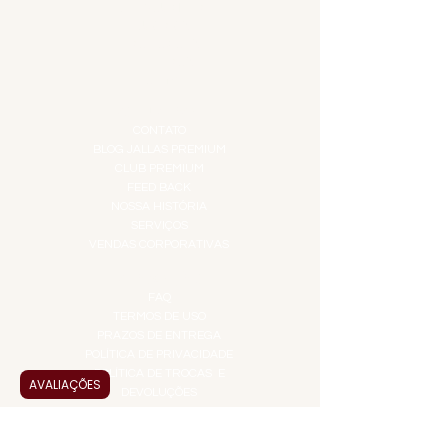
GIFT VOUCHER
IGUARIAS
PROMOÇÕES
TEMPEROS
TOP 10!
INSTITUCIONAL
CONTATO
BLOG JALLAS PREMIUM
CLUB PREMIUM
FEED BACK
NOSSA HISTÓRIA
SERVIÇOS
VENDAS CORPORATIVAS
INFORMAÇÕES
FAQ
TERMOS DE USO
PRAZOS DE ENTREGA
POLÍTICA DE PRIVACIDADE
POLÍTICA DE TROCAS E
AVALIAÇÕES
DEVOLUÇÕES
ATENDIMENTO VIRTUAL
ADMINISTRAÇÃO