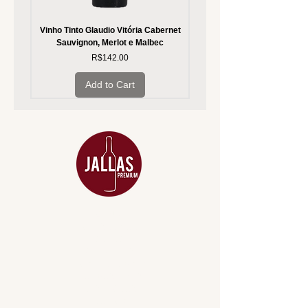
Vinho Tinto Glaudio Vitória Cabernet
Vinho Branco Glaudio Vitória
Sauvignon, Merlot e Malbec
Price
R$142.00
Add to Cart
MENU
ACESSÓRIOS
ADEGA
APERITIVOS
CARNES NOBRES
COMBOS E KITS
DESTILADOS
DO MAR