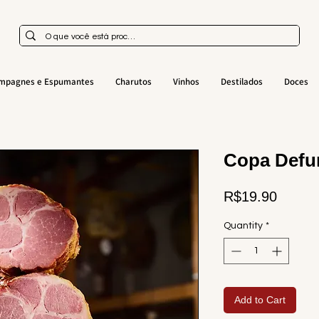
mpagnes e Espumantes
Charutos
Vinhos
Destilados
Doces
Copa Def
Price
R$19.90
Quantity
*
Add to Cart