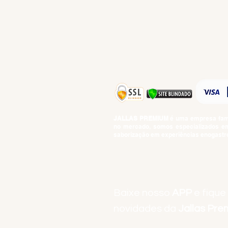
GIFT VOUCHE
IGUARIAS
PROMOÇÕES
TEMPEROS
TOP 10!
JALLAS PREMIUM
é uma empresa famil
no mercado, somos especializados em 
saborização em experiências enogastro
BEBIDAS ALCOÓLICAS: VENDAS E CON
Baixe nosso
APP
e fique
novidades da
Jallas Pr