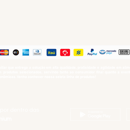
R
PAGUE COM
iar que entrega a solução em alta qualidade, praticidade e agilidade em al
produtos selecionados, servindo tanto ao consumidor final quanto a even
nômicas. Venha conhecer nossa seleta linha de produtos!
SUMO PROIBIDO PARA MENORES DE 18 ANOS. Determinação contida no Esta
Artigo 81.nº II.
 por dentro das
emium