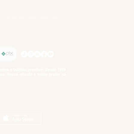
Participe da nossa pesquisa
SIGA-NOS
imentos e bebidas premium. Desde 1995
tos. Nossa missão é trazer prazer na
tuto da Criança e do Adolescente,