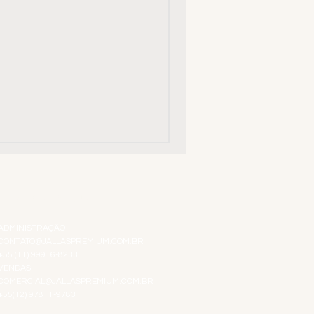
ATENDIMENTO VIRTUAL
ADMINISTRAÇÃO
CONTATO@JALLASPREMIUM.COM.BR
+55 (11) 99916-8233
VENDAS
COMERCIAL@JALLASPREMIUM.COM.BR
+55(12) 97811-9783