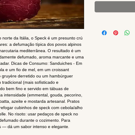
no norte da Itália, o Speck é um presunto crú
res: a defumação típica dos povos alpinos
charcutaria mediterrânea. O resultado é um
icadamente defumado, aroma marcante e uma
aladar. Dicas de Consumo: Sanduiches - Em
cula e um fio de mel, em um croissant
jo gruyère derretido ou um hambúrguer
tradicional (mais sofisticado e
ado bem fino e servido em tábuas de
ia intensidade (emmental, gouda, pecorino,
batta, azeite e mostarda artesanal. Pratos
refogar cubinhos de speck com cebola/alho
telle. No risoto: usar pedaços de speck no
r defumado durante o cozimento. Para
os — dá um sabor intenso e elegante.