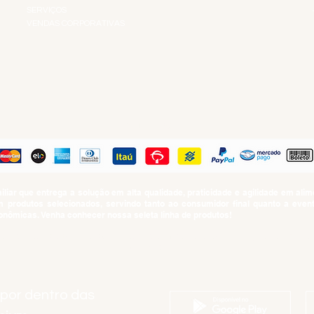
SERVIÇOS
VENDAS CORPORATIVAS
R
PAGUE COM
iar que entrega a solução em alta qualidade, praticidade e agilidade em al
produtos selecionados, servindo tanto ao consumidor final quanto a even
nômicas. Venha conhecer nossa seleta linha de produtos!
SUMO PROIBIDO PARA MENORES DE 18 ANOS. Determinação contida no Esta
Artigo 81.nº II.
 por dentro das