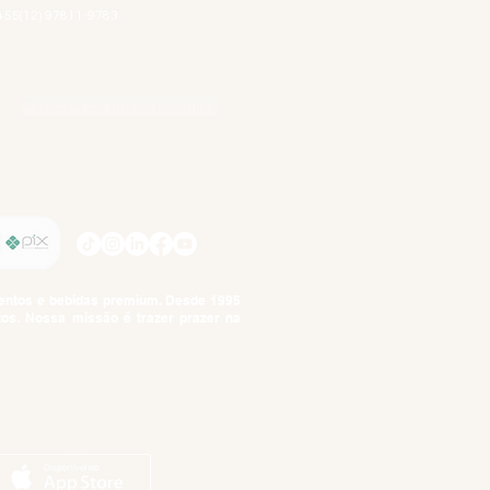
+55(12) 97811-9783
Participe da nossa pesquisa
SIGA-NOS
imentos e bebidas premium. Desde 1995
tos. Nossa missão é trazer prazer na
tuto da Criança e do Adolescente,