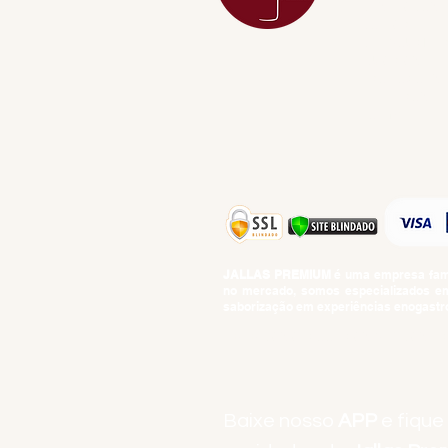
DESTILADOS
DO MAR
GIFT VOUCHE
IGUARIAS
PROMOÇÕES
TEMPEROS
TOP 10!
JALLAS PREMIUM
é uma empresa famil
no mercado, somos especializados em 
saborização em experiências enogastro
BEBIDAS ALCOÓLICAS: VENDAS E CON
Baixe nosso
APP
e fique