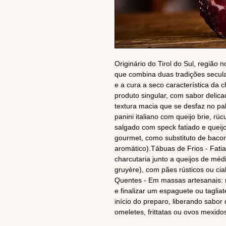
Originário do Tirol do Sul, região 
que combina duas tradições secula
e a cura a seco característica da 
produto singular, com sabor del
textura macia que se desfaz no p
panini italiano com queijo brie, rú
salgado com speck fatiado e quei
gourmet, como substituto de bacon 
aromático).Tábuas de Frios - Fati
charcutaria junto a queijos de méd
gruyère), com pães rústicos ou cia
Quentes - Em massas artesanais: 
e finalizar um espaguete ou taglia
início do preparo, liberando sabo
omeletes, frittatas ou ovos mexid