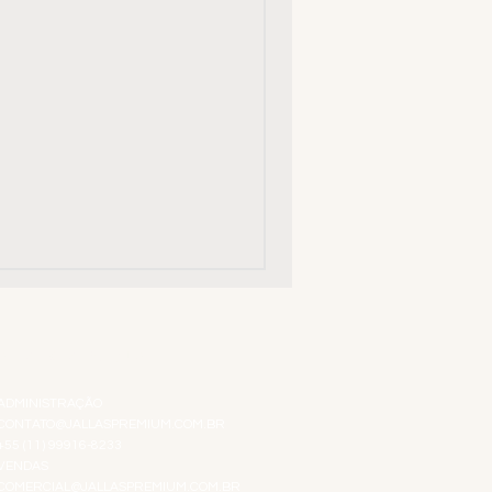
ATENDIMENTO VIRTUAL
ADMINISTRAÇÃO
CONTATO@JALLASPREMIUM.COM.BR
+55 (11) 99916-8233
VENDAS
COMERCIAL@JALLASPREMIUM.COM.BR