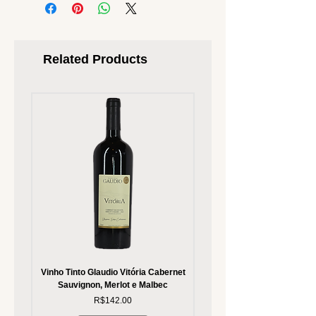
Related Products
Vinho Tinto Glaudio Vitória Cabernet
Vinho Branco Glaudio Vitória
Sauvignon, Merlot e Malbec
Price
R$142.00