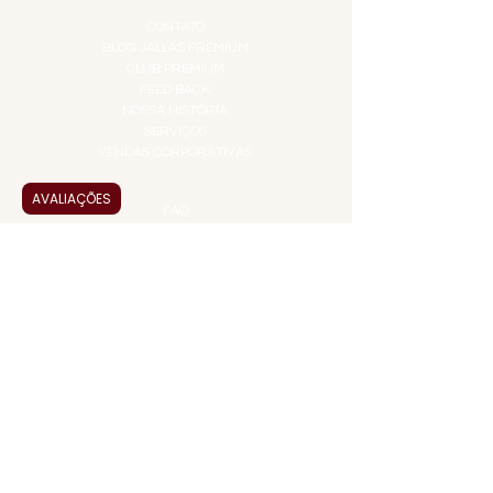
INSTITUCIONAL
CONTATO
BLOG JALLAS PREMIUM
CLUB PREMIUM
FEED BACK
NOSSA HISTÓRIA
SERVIÇOS
VENDAS CORPORATIVAS
INFORMAÇÕES
AVALIAÇÕES
FAQ
TERMOS DE USO
PRAZOS DE ENTREGA
POLÍTICA DE PRIVACIDADE
POLÍTICA DE TROCAS E
DEVOLUÇÕES
ATENDIMENTO VIRTUAL
ADMINISTRAÇÃO
CONTATO@JALLASPREMIUM.COM.BR
+55 (11) 99916-8233
VENDAS
COMERCIAL@JALLASPREMIUM.COM.BR
+55(12) 97811-9783