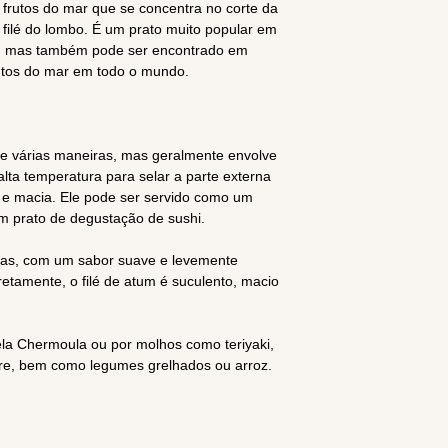
 frutos do mar que se concentra no corte da
 filé do lombo. É um prato muito popular em
i, mas também pode ser encontrado em
rutos do mar em todo o mundo.
de várias maneiras, mas geralmente envolve
alta temperatura para selar a parte externa
a e macia. Ele pode ser servido como um
um prato de degustação de sushi.
nas, com um sabor suave e levemente
tamente, o filé de atum é suculento, macio
a Chermoula ou por molhos como teriyaki,
re, bem como legumes grelhados ou arroz.