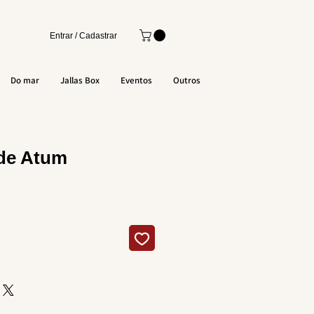
Entrar / Cadastrar
Do mar
Jallas Box
Eventos
Outros
 de Atum