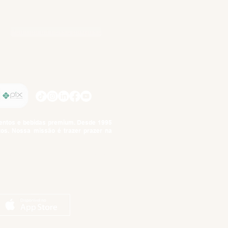
Participe da nossa pesquisa
SIGA-NOS
imentos e bebidas premium. Desde 1995
tos. Nossa missão é trazer prazer na
tuto da Criança e do Adolescente,