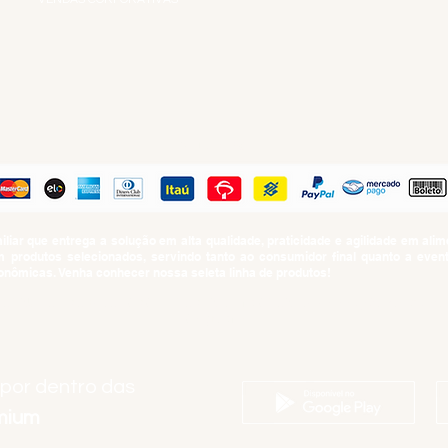
R
PAGUE COM
iar que entrega a solução em alta qualidade, praticidade e agilidade em al
produtos selecionados, servindo tanto ao consumidor final quanto a even
nômicas. Venha conhecer nossa seleta linha de produtos!
SUMO PROIBIDO PARA MENORES DE 18 ANOS. Determinação contida no Esta
Artigo 81.nº II.
 por dentro das
emium