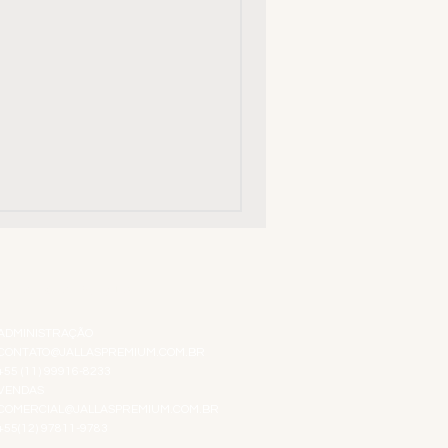
ATENDIMENTO VIRTUAL
ADMINISTRAÇÃO
CONTATO@JALLASPREMIUM.COM.BR
+55 (11) 99916-8233
VENDAS
COMERCIAL@JALLASPREMIUM.COM.BR
+55(12) 97811-9783