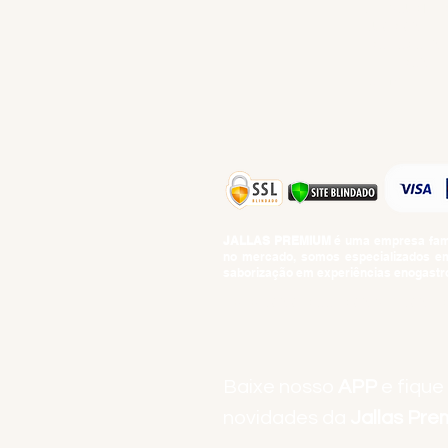
GIFT VOUCHE
IGUARIAS
PROMOÇÕES
TEMPEROS
TOP 10!
JALLAS PREMIUM
é uma empresa famil
no mercado, somos especializados em 
saborização em experiências enogastro
BEBIDAS ALCOÓLICAS: VENDAS E CON
Baixe nosso
APP
e fique
novidades da
Jallas Pr