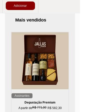
Adicionar
Mais vendidos
Assinantes
Top 10!
Degustação Premium
R$ 771,00
Preço normal
Preço promocional
A partir de
R$ 582,30