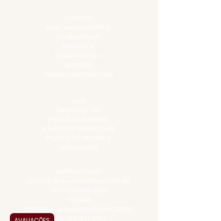
INSTITUCIONAL
CONTATO
BLOG JALLAS PREMIUM
CLUB PREMIUM
FEED BACK
NOSSA HISTÓRIA
SERVIÇOS
VENDAS CORPORATIVAS
INFORMAÇÕES
FAQ
TERMOS DE USO
PRAZOS DE ENTREGA
POLÍTICA DE PRIVACIDADE
POLÍTICA DE TROCAS E
DEVOLUÇÕES
ATENDIMENTO VIRTUAL
ADMINISTRAÇÃO
CONTATO@JALLASPREMIUM.COM.BR
+55 (11) 99916-8233
VENDAS
COMERCIAL@JALLASPREMIUM.COM.BR
+55(12) 97811-9783
AVALIAÇÕES