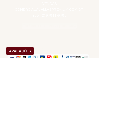
VENDAS
COMERCIAL@JALLASPREMIUM.COM.BR
+55(12) 97811-9783
Participe da nossa pesquisa
PAGUE COM
AVALIAÇÕES
JALLAS PREMIUM
é uma empresa familiar que
entrega a solução em alta qualidade, praticidade
e agilidade em alimentos e bebidas premium.
Desde 1995 no mercado, somos especializados
em produtos selecionados, servindo tanto ao
consumidor final quanto a eventos. Nossa
missão é trazer prazer na saborização em
experiências enogastronômicas. Venha
conhecer nossa seleta linha de produtos!
SIGA-NOS