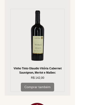
Vinho Tinto Glaudio Vitória Cabernet
Vinho Branco Glaudio Vitória
Sauvignon, Merlot e Malbec
Preço
R$ 142,00
Comprar também