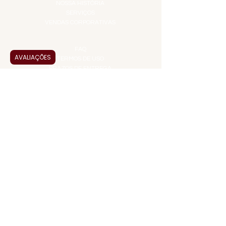
NOSSA HISTÓRIA
SERVIÇOS
VENDAS CORPORATIVAS
INFORMAÇÕES
FAQ
AVALIAÇÕES
TERMOS DE USO
PRAZOS DE ENTREGA
POLÍTICA DE PRIVACIDADE
POLÍTICA DE TROCAS E
DEVOLUÇÕES
ATENDIMENTO VIRTUAL
ADMINISTRAÇÃO
CONTATO@JALLASPREMIUM.COM.BR
+55 (11) 99916-8233
VENDAS
COMERCIAL@JALLASPREMIUM.COM.BR
+55(12) 97811-9783
Participe da nossa pesquisa
PAGUE COM