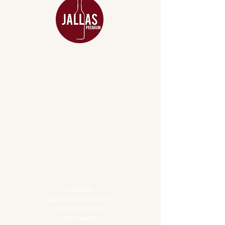
MENU
ACESSÓRIOS
ADEGA
APERITIVOS
CARNES NOBRES
COMBOS E KITS
DESTILADOS
DO MAR
GIFT VOUCHER
IGUARIAS
PROMOÇÕES
TEMPEROS
TOP 10!
INSTITUCIONAL
CONTATO
BLOG JALLAS PREMIUM
CLUB PREMIUM
FEED BACK