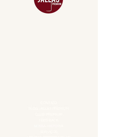
MENU
ACESSÓRIOS
ADEGA
APERITIVOS
CARNES NOBRES
COMBOS E KITS
DESTILADOS
DO MAR
GIFT VOUCHER
IGUARIAS
PROMOÇÕES
TEMPEROS
TOP 10!
INSTITUCIONAL
CONTATO
BLOG JALLAS PREMIUM
CLUB PREMIUM
FEED BACK
NOSSA HISTÓRIA
SERVIÇOS