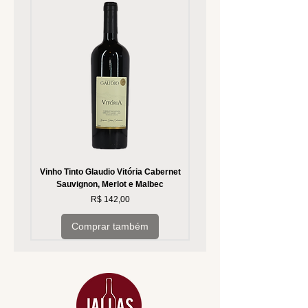
Vinho Tinto Glaudio Vitória Cabernet
Vinho Branco Glaudio Vitória
Sauvignon, Merlot e Malbec
Preço
R$ 142,00
Comprar também