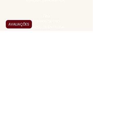
VENDAS CORPORATIVAS
INFORMAÇÕES
FAQ
TERMOS DE USO
AVALIAÇÕES
PRAZOS DE ENTREGA
POLÍTICA DE PRIVACIDADE
POLÍTICA DE TROCAS E
DEVOLUÇÕES
ATENDIMENTO VIRTUAL
ADMINISTRAÇÃO
CONTATO@JALLASPREMIUM.COM.BR
+55 (11) 99916-8233
VENDAS
COMERCIAL@JALLASPREMIUM.COM.BR
+55(12) 97811-9783
Participe da nossa pesquisa
PAGUE COM