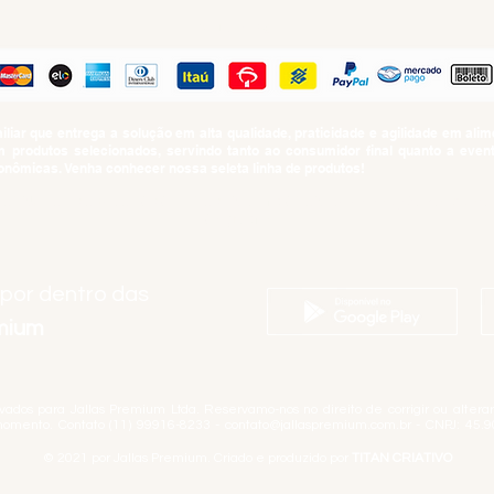
PAGUE COM
iar que entrega a solução em alta qualidade, praticidade e agilidade em al
produtos selecionados, servindo tanto ao consumidor final quanto a even
nômicas. Venha conhecer nossa seleta linha de produtos!
SUMO PROIBIDO PARA MENORES DE 18 ANOS. Determinação contida no Esta
Artigo 81.nº II.
 por dentro das
emium
rvados para Jallas Premium Ltda. Reservamo-nos no direito de corrigir ou alter
momento. Contato (11) 99916-8233 -
contato@jallaspremium.com.br
- CNPJ: 45.9
© 2021 por Jallas Premium. Criado e produzido por
TITAN CRIATIVO