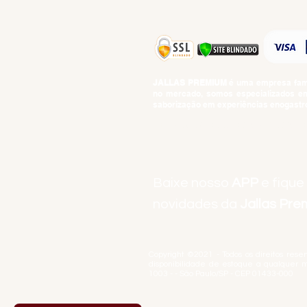
JALLAS PREMIUM
é uma empresa famil
no mercado, somos especializados em 
saborização em experiências enogastro
BEBIDAS ALCOÓLICAS: VENDAS E CON
Baixe nosso
APP
e fique
novidades da
Jallas Pr
Copyright ©2021 - Todos os direitos rese
disponibilidade de estoque a qualquer 
1003 - - São Paulo/SP - CEP 01433-000