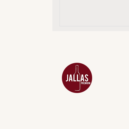
MENU
ACESSÓRIOS
ADEGA
APERITIVOS
CARNES NOB
COMBOS E KI
DESTILADOS
DO MAR
GIFT VOUCHE
IGUARIAS
PROMOÇÕES
TEMPEROS
TOP 10!