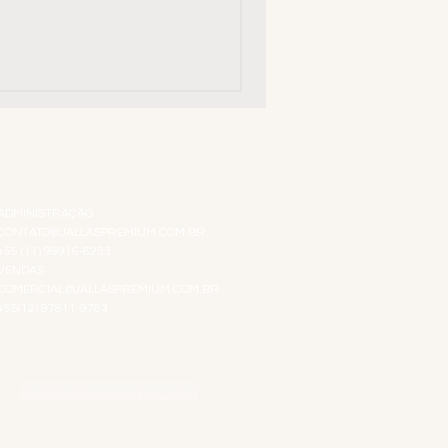
ATENDIMENTO VIRTUAL
ADMINISTRAÇÃO
CONTATO@JALLASPREMIUM.COM.BR
+55 (11) 99916-8233
VENDAS
COMERCIAL@JALLASPREMIUM.COM.BR
+55(12) 97811-9783
Participe da nossa pesquisa