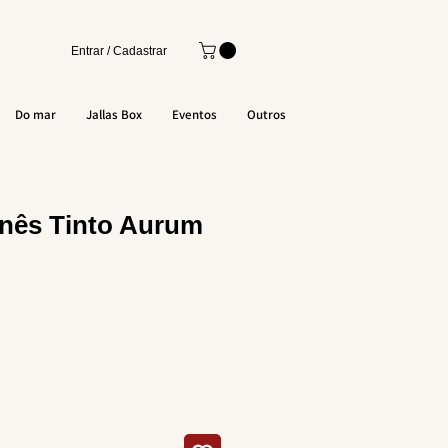
Entrar / Cadastrar
Do mar
Jallas Box
Eventos
Outros
anês Tinto Aurum
o