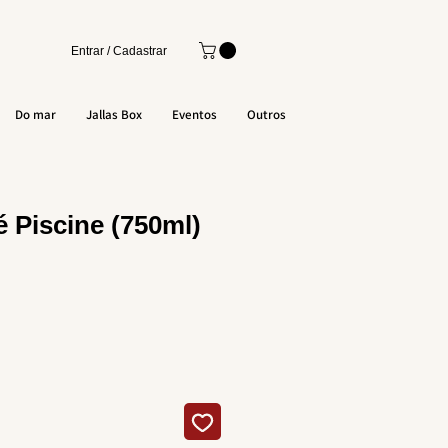
Entrar / Cadastrar
Do mar
Jallas Box
Eventos
Outros
 Piscine (750ml)
o