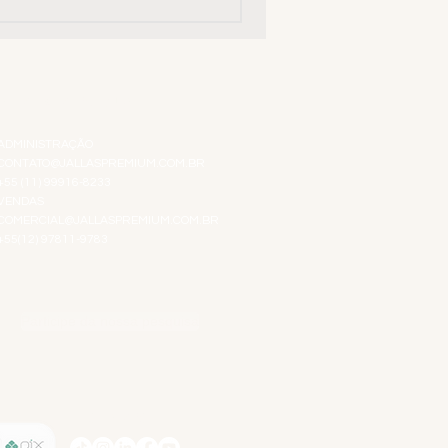
ATENDIMENTO VIRTUAL
ADMINISTRAÇÃO
CONTATO@JALLASPREMIUM.COM.BR
+55 (11) 99916-8233
VENDAS
COMERCIAL@JALLASPREMIUM.COM.BR
+55(12) 97811-9783
Participe da nossa pesquisa
SIGA-NOS