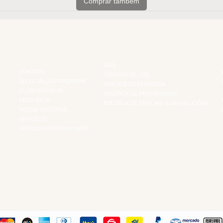
Comprar também
INSTITUCIONAL
INFORMAÇÕES
FAQ
CONTATO
TERMOS DE USO
BLOG JALLAS PREMIUM
PRAZOS DE ENTREGA
CLUB PREMIUM
POLÍTICA DE PRIVACIDADE
RES
FEED BACK
POLÍTICA DE TROCAS E DEVOLUÇÕES
TS
NOSSA HISTÓRIA
SERVIÇOS
VENDAS CORPORATIVAS
R
PAGUE COM