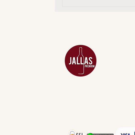
MENU
ACESSÓRIOS
ADEGA
APERITIVOS
CARNES NOB
COMBOS E KI
DESTILADOS
DO MAR
GIFT VOUCHE
IGUARIAS
PROMOÇÕES
TEMPEROS
TOP 10!