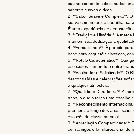
cuidadosamente selecionados, cr
sabores suaves e ricos.
2. **Sabor Suave e Complexo**: O 
suave com notas de baunilha, caram
É uma experiência de degustação
3. **Tradição e História**: A marc
mantém sua dedicação à qualidade 
4. **Versatilidade**: É perfeito p
base para coquetéis clássicos, co
5. **Rótulo Característico**: Sua ga
escoceses, um preto e outro bran
6. **Acolhedor e Sofisticado**: O 
descontraídas e celebrações sofist
a qualquer atmosfera.
7. **Qualidade Duradoura**: A mar
anos, o que a torna uma escolha c
8. **Reconhecimento Internacional*
prêmios ao longo dos anos, solidi
escocês de classe mundial.
9. **Apreciação Compartilhada**: 
com amigos e familiares, criando