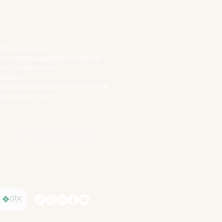
ATENDIMENTO VIRTUAL
ADMINISTRAÇÃO
CONTATO@JALLASPREMIUM.COM.BR
+55 (11) 99916-8233
VENDAS
COMERCIAL@JALLASPREMIUM.COM.BR
+55(12) 97811-9783
Participe da nossa pesquisa
SIGA-NOS