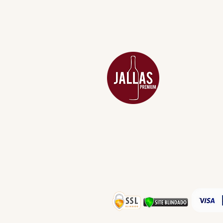
MENU
ACESSÓRIOS
ADEGA
APERITIVOS
CARNES NOB
COMBOS E KI
DESTILADOS
DO MAR
GIFT VOUCHE
IGUARIAS
PROMOÇÕES
TEMPEROS
TOP 10!