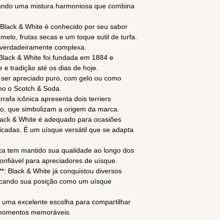
iando uma mistura harmoniosa que combina
Black & White é conhecido por seu sabor
elo, frutas secas e um toque sutil de turfa.
 verdadeiramente complexa.
a Black & White foi fundada em 1884 e
e tradição até os dias de hoje.
ara ser apreciado puro, com gelo ou como
mo o Scotch & Soda.
rrafa icônica apresenta dois terriers
co, que simbolizam a origem da marca.
Black & White é adequado para ocasiões
icadas. É um uísque versátil que se adapta
ca tem mantido sua qualidade ao longo dos
onfiável para apreciadores de uísque.
*: Black & White já conquistou diversos
ficando sua posição como um uísque
É uma excelente escolha para compartilhar
 momentos memoráveis.