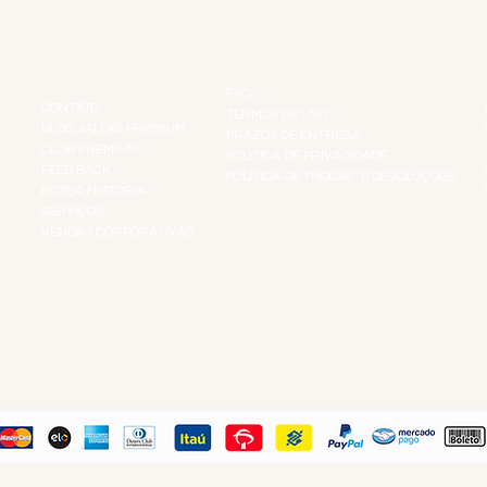
INSTITUCIONAL
INFORMAÇÕES
FAQ
CONTATO
TERMOS DE USO
BLOG JALLAS PREMIUM
PRAZOS DE ENTREGA
CLUB PREMIUM
POLÍTICA DE PRIVACIDADE
RES
FEED BACK
POLÍTICA DE TROCAS E DEVOLUÇÕES
TS
NOSSA HISTÓRIA
SERVIÇOS
VENDAS CORPORATIVAS
R
PAGUE COM