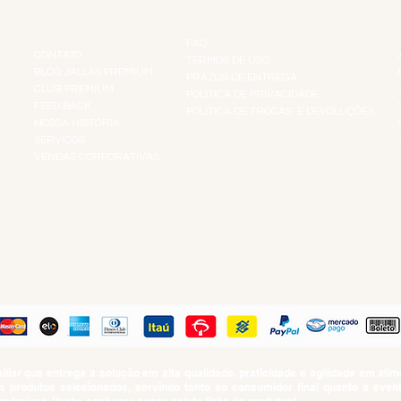
INSTITUCIONAL
INFORMAÇÕES
FAQ
CONTATO
TERMOS DE USO
BLOG JALLAS PREMIUM
PRAZOS DE ENTREGA
CLUB PREMIUM
POLÍTICA DE PRIVACIDADE
RES
FEED BACK
POLÍTICA DE TROCAS E DEVOLUÇÕES
TS
NOSSA HISTÓRIA
SERVIÇOS
VENDAS CORPORATIVAS
R
PAGUE COM
iar que entrega a solução em alta qualidade, praticidade e agilidade em al
produtos selecionados, servindo tanto ao consumidor final quanto a even