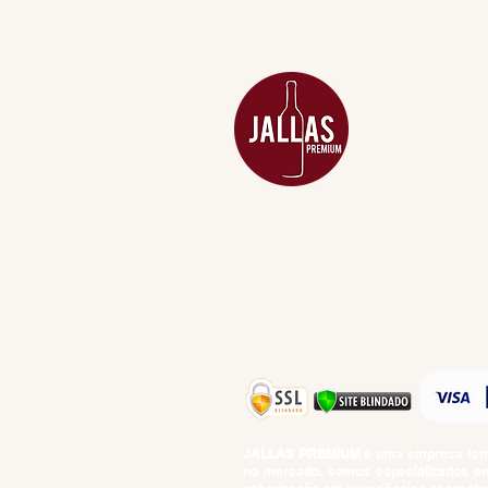
MENU
ACESSÓRIOS
ADEGA
APERITIVOS
CARNES NOB
COMBOS E KI
DESTILADOS
DO MAR
GIFT VOUCHE
IGUARIAS
PROMOÇÕES
TEMPEROS
TOP 10!
JALLAS PREMIUM
é uma empresa famil
no mercado, somos especializados em 