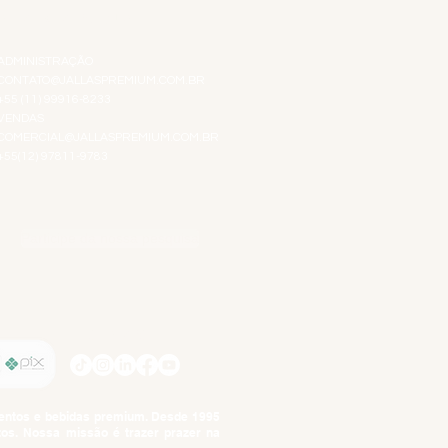
ATENDIMENTO VIRTUAL
ADMINISTRAÇÃO
CONTATO@JALLASPREMIUM.COM.BR
+55 (11) 99916-8233
VENDAS
COMERCIAL@JALLASPREMIUM.COM.BR
+55(12) 97811-9783
Participe da nossa pesquisa
SIGA-NOS
imentos e bebidas premium. Desde 1995
tos. Nossa missão é trazer prazer na