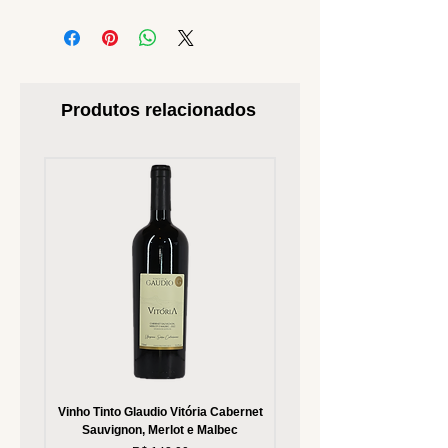
Produtos relacionados
Vinho Tinto Glaudio Vitória Cabernet
Vinho Branco Glaudio Vitória
Sauvignon, Merlot e Malbec