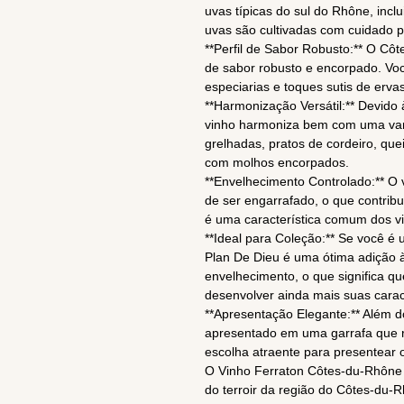
uvas típicas do sul do Rhône, inc
uvas são cultivadas com cuidado p
**Perfil de Sabor Robusto:** O Cô
de sabor robusto e encorpado. Voc
especiarias e toques sutis de erva
**Harmonização Versátil:** Devido 
vinho harmoniza bem com uma var
grelhadas, pratos de cordeiro, q
com molhos encorpados.
**Envelhecimento Controlado:** O
de ser engarrafado, o que contrib
é uma característica comum dos vi
**Ideal para Coleção:** Se você é
Plan De Dieu é uma ótima adição à
envelhecimento, o que significa q
desenvolver ainda mais suas caract
**Apresentação Elegante:** Além d
apresentado em uma garrafa que re
escolha atraente para presentear 
O Vinho Ferraton Côtes-du-Rhône 
do terroir da região do Côtes-du