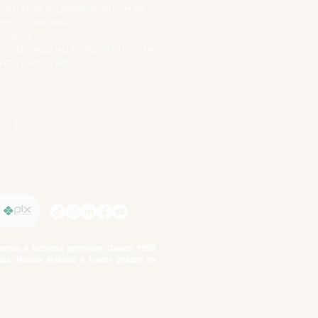
CONTATO@JALLASPREMIUM.COM.BR
+55 (11) 99916-8233
VENDAS
COMERCIAL@JALLASPREMIUM.COM.BR
+55(12) 97811-9783
Participe da nossa pesquisa
SIGA-NOS
imentos e bebidas premium. Desde 1995
tos. Nossa missão é trazer prazer na
tuto da Criança e do Adolescente,