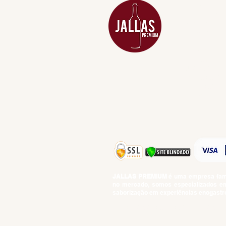
ADEGA
APERITIVOS
CARNES NOB
COMBOS E KI
DESTILADOS
DO MAR
GIFT VOUCHE
IGUARIAS
PROMOÇÕES
TEMPEROS
TOP 10!
JALLAS PREMIUM
é uma empresa famil
no mercado, somos especializados em 
saborização em experiências enogastro
BEBIDAS ALCOÓLICAS: VENDAS E CON