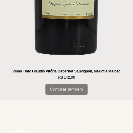
Vinho Tinto Glaudio Vitória Cabernet Sauvignon, Merlot e Malbec
Preço
R$ 142,00
Comprar também
INSTITUCIONAL
INFORMAÇÕES
FAQ
CONTATO