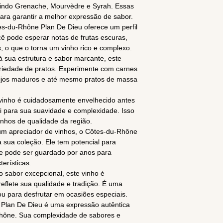
luindo Grenache, Mourvèdre e Syrah. Essas
ara garantir a melhor expressão de sabor.
tes-du-Rhône Plan De Dieu oferece um perfil
ê pode esperar notas de frutas escuras,
s, o que o torna um vinho rico e complexo.
à sua estrutura e sabor marcante, este
iedade de pratos. Experimente com carnes
ueijos maduros e até mesmo pratos de massa
 vinho é cuidadosamente envelhecido antes
ui para sua suavidade e complexidade. Isso
nhos de qualidade da região.
 um apreciador de vinhos, o Côtes-du-Rhône
 sua coleção. Ele tem potencial para
ue pode ser guardado por anos para
erísticas.
o sabor excepcional, este vinho é
flete sua qualidade e tradição. É uma
ou para desfrutar em ocasiões especiais.
Plan De Dieu é uma expressão autêntica
-Rhône. Sua complexidade de sabores e