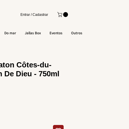
Entrar / Cadastrar
Do mar
Jallas Box
Eventos
Outros
aton Côtes-du-
 De Dieu - 750ml
o