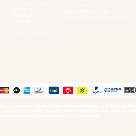
TERMOS DE USO
BLOG JALLAS PREMIUM
PRAZOS DE ENTREGA
CLUB PREMIUM
POLÍTICA DE PRIVACIDADE
RES
FEED BACK
POLÍTICA DE TROCAS E DEVOLUÇÕES
TS
NOSSA HISTÓRIA
SERVIÇOS
VENDAS CORPORATIVAS
R
PAGUE COM
iar que entrega a solução em alta qualidade, praticidade e agilidade em al
produtos selecionados, servindo tanto ao consumidor final quanto a even
nômicas. Venha conhecer nossa seleta linha de produtos!
SUMO PROIBIDO PARA MENORES DE 18 ANOS. Determinação contida no Esta
Artigo 81.nº II.