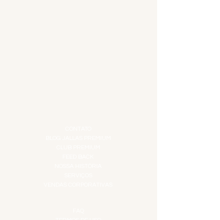
ACESSÓRIOS
ADEGA
APERITIVOS
CARNES NOBRES
COMBOS E KITS
DESTILADOS
DO MAR
GIFT VOUCHER
IGUARIAS
PROMOÇÕES
TEMPEROS
TOP 10!
INSTITUCIONAL
CONTATO
BLOG JALLAS PREMIUM
CLUB PREMIUM
FEED BACK
NOSSA HISTÓRIA
SERVIÇOS
VENDAS CORPORATIVAS
INFORMAÇÕES
FAQ