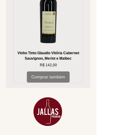
Vinho Tinto Glaudio Vitória Cabernet
Vinho Branco Glaudio Vitória
Sauvignon, Merlot e Malbec
Preço
R$ 142,00
Comprar também
MENU