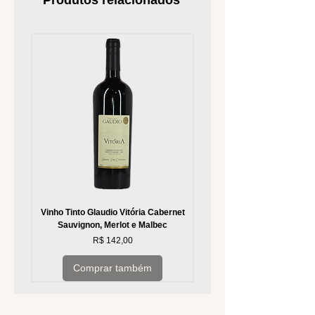
Produtos relacionados
Vinho Tinto Glaudio Vitória Cabernet
Vinho Branco Glaudio Vitória
Sauvignon, Merlot e Malbec
Preço
R$ 142,00
Comprar também