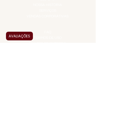
NOSSA HISTÓRIA
SERVIÇOS
VENDAS CORPORATIVAS
INFORMAÇÕES
FAQ
AVALIAÇÕES
TERMOS DE USO
PRAZOS DE ENTREGA
POLÍTICA DE PRIVACIDADE
POLÍTICA DE TROCAS E
DEVOLUÇÕES
ATENDIMENTO VIRTUAL
ADMINISTRAÇÃO
CONTATO@JALLASPREMIUM.COM.BR
+55 (11) 99916-8233
VENDAS
COMERCIAL@JALLASPREMIUM.COM.BR
+55(12) 97811-9783
Participe da nossa pesquisa