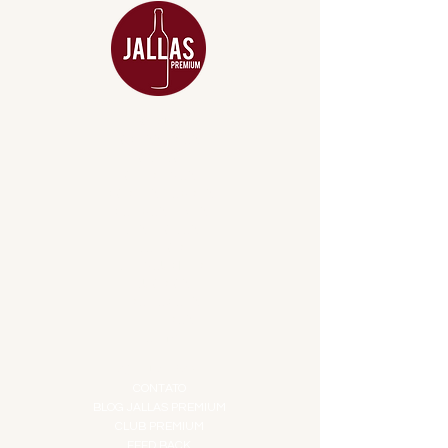
MENU
ACESSÓRIOS
ADEGA
APERITIVOS
CARNES NOBRES
COMBOS E KITS
DESTILADOS
DO MAR
GIFT VOUCHER
IGUARIAS
PROMOÇÕES
TEMPEROS
TOP 10!
INSTITUCIONAL
CONTATO
BLOG JALLAS PREMIUM
CLUB PREMIUM
FEED BACK