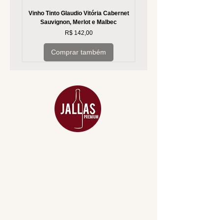
Vinho Tinto Glaudio Vitória Cabernet
Vinho Branco Glaudio Vitória
Sauvignon, Merlot e Malbec
Preço
R$ 142,00
Comprar também
MENU
ACESSÓRIOS
ADEGA
APERITIVOS
CARNES NOBRES
COMBOS E KITS
DESTILADOS
DO MAR
GIFT VOUCHER