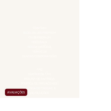
IGUARIAS
PROMOÇÕES
TEMPEROS
TOP 10!
INSTITUCIONAL
CONTATO
BLOG JALLAS PREMIUM
CLUB PREMIUM
FEED BACK
NOSSA HISTÓRIA
SERVIÇOS
VENDAS CORPORATIVAS
INFORMAÇÕES
FAQ
TERMOS DE USO
PRAZOS DE ENTREGA
POLÍTICA DE PRIVACIDADE
POLÍTICA DE TROCAS E
AVALIAÇÕES
DEVOLUÇÕES
ATENDIMENTO VIRTUAL
ADMINISTRAÇÃO
CONTATO@JALLASPREMIUM.COM.BR