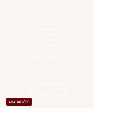
TEMPEROS
TOP 10!
INSTITUCIONAL
CONTATO
BLOG JALLAS PREMIUM
CLUB PREMIUM
FEED BACK
NOSSA HISTÓRIA
SERVIÇOS
VENDAS CORPORATIVAS
INFORMAÇÕES
FAQ
TERMOS DE USO
PRAZOS DE ENTREGA
POLÍTICA DE PRIVACIDADE
POLÍTICA DE TROCAS E
DEVOLUÇÕES
AVALIAÇÕES
ATENDIMENTO VIRTUAL
ADMINISTRAÇÃO
CONTATO@JALLASPREMIUM.COM.BR
+55 (11) 99916-8233