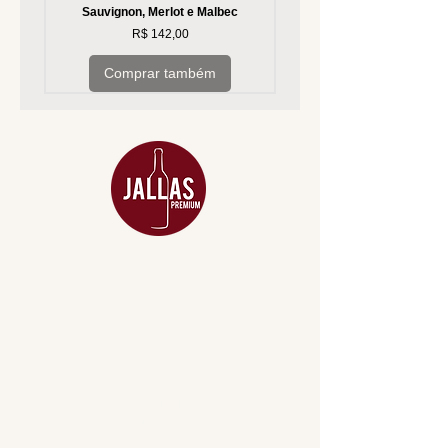
Sauvignon, Merlot e Malbec
Preço
R$ 142,00
Comprar também
MENU
ACESSÓRIOS
ADEGA
APERITIVOS
CARNES NOBRES
COMBOS E KITS
DESTILADOS
DO MAR
GIFT VOUCHER
IGUARIAS
PROMOÇÕES