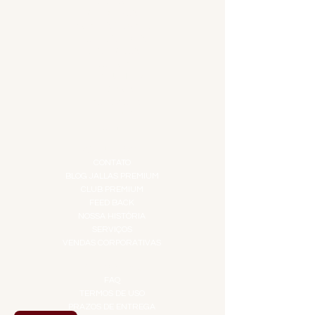
ADEGA
APERITIVOS
CARNES NOBRES
COMBOS E KITS
DESTILADOS
DO MAR
GIFT VOUCHER
IGUARIAS
PROMOÇÕES
TEMPEROS
TOP 10!
INSTITUCIONAL
CONTATO
BLOG JALLAS PREMIUM
CLUB PREMIUM
FEED BACK
NOSSA HISTÓRIA
SERVIÇOS
VENDAS CORPORATIVAS
INFORMAÇÕES
FAQ
TERMOS DE USO
PRAZOS DE ENTREGA