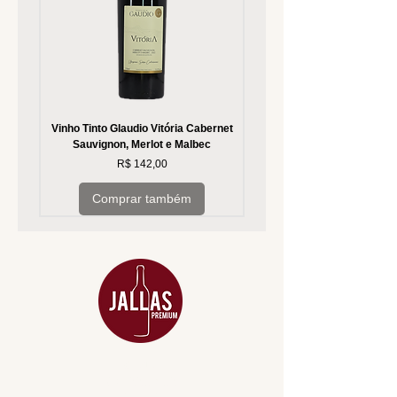
Vinho Tinto Glaudio Vitória Cabernet
Vinho Branco Glaudio Vitória
Sauvignon, Merlot e Malbec
Preço
R$ 142,00
Comprar também
MENU
ACESSÓRIOS