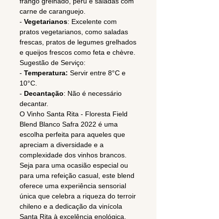
frango grelhado, peru e saladas com
carne de caranguejo.
-
Vegetarianos
: Excelente com
pratos vegetarianos, como saladas
frescas, pratos de legumes grelhados
e queijos frescos como feta e chèvre.
Sugestão de Serviço:
-
Temperatura:
Servir entre 8°C e
10°C.
-
Decantação
: Não é necessário
decantar.
O Vinho Santa Rita - Floresta Field
Blend Blanco Safra 2022 é uma
escolha perfeita para aqueles que
apreciam a diversidade e a
complexidade dos vinhos brancos.
Seja para uma ocasião especial ou
para uma refeição casual, este blend
oferece uma experiência sensorial
única que celebra a riqueza do terroir
chileno e a dedicação da vinícola
Santa Rita à excelência enológica.