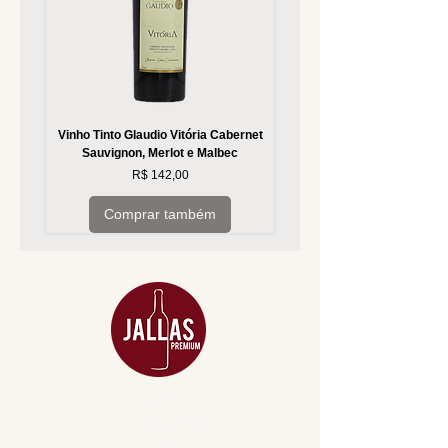
Vinho Tinto Glaudio Vitória Cabernet
Vinho Branco Glaudio Vitória
Sauvignon, Merlot e Malbec
Preço
R$ 142,00
Comprar também
MENU
ACESSÓRIOS
ADEGA