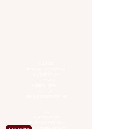
APERITIVOS
CARNES NOBRES
COMBOS E KITS
DESTILADOS
DO MAR
GIFT VOUCHER
IGUARIAS
PROMOÇÕES
TEMPEROS
TOP 10!
INSTITUCIONAL
CONTATO
BLOG JALLAS PREMIUM
CLUB PREMIUM
FEED BACK
NOSSA HISTÓRIA
SERVIÇOS
VENDAS CORPORATIVAS
INFORMAÇÕES
FAQ
TERMOS DE USO
PRAZOS DE ENTREGA
POLÍTICA DE PRIVACIDADE