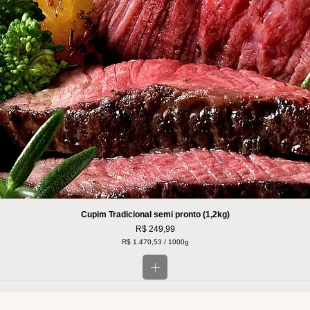
Cupim Tradicional semi pronto (1,2kg)
Preço
R$ 249,99
R$ 1.470,53
/
1000g
R
$
1
.
4
7
0