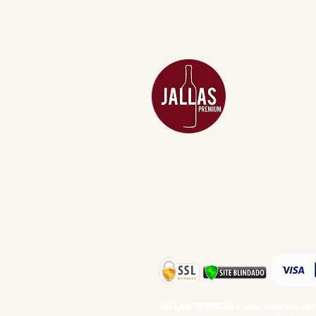
MENU
ACESSÓRIOS
ADEGA
APERITIVOS
CARNES NOB
COMBOS E KI
DESTILADOS
DO MAR
GIFT VOUCHE
IGUARIAS
PROMOÇÕES
TEMPEROS
TOP 10!
JALLAS PREMIUM
é uma empresa famil