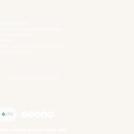
ATENDIMENTO VIRTUAL
ADMINISTRAÇÃO
CONTATO@JALLASPREMIUM.COM.BR
+55 (11) 99916-8233
VENDAS
COMERCIAL@JALLASPREMIUM.COM.BR
+55(12) 97811-9783
Participe da nossa pesquisa
SIGA-NOS
imentos e bebidas premium. Desde 1995