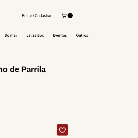
Entrar / Cadastrar
Do mar
Jallas Box
Eventos
Outros
no de Parrila