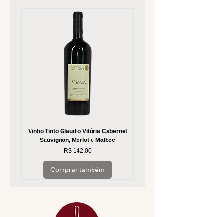
Vinho Tinto Glaudio Vitória Cabernet
Vinho Branco Glaudio Vitória
Sauvignon, Merlot e Malbec
Preço
R$ 142,00
Comprar também