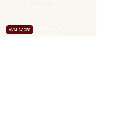
SERVIÇOS
VENDAS CORPORATIVAS
INFORMAÇÕES
FAQ
TERMOS DE USO
AVALIAÇÕES
PRAZOS DE ENTREGA
POLÍTICA DE PRIVACIDADE
POLÍTICA DE TROCAS E
DEVOLUÇÕES
ATENDIMENTO VIRTUAL
ADMINISTRAÇÃO
CONTATO@JALLASPREMIUM.COM.BR
+55 (11) 99916-8233
VENDAS
COMERCIAL@JALLASPREMIUM.COM.BR
+55(12) 97811-9783
Participe da nossa pesquisa
PAGUE COM