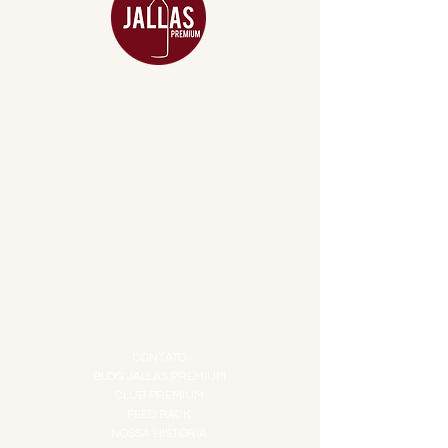
MENU
ACESSÓRIOS
ADEGA
APERITIVOS
CARNES NOBRES
COMBOS E KITS
DESTILADOS
DO MAR
GIFT VOUCHER
IGUARIAS
PROMOÇÕES
TEMPEROS
TOP 10!
INSTITUCIONAL
CONTATO
BLOG JALLAS PREMIUM
CLUB PREMIUM
FEED BACK
NOSSA HISTÓRIA