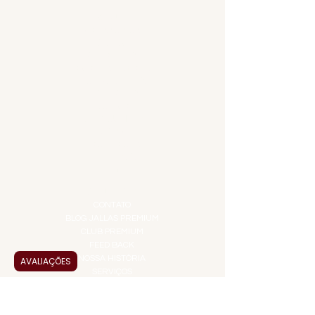
MENU
ACESSÓRIOS
ADEGA
APERITIVOS
CARNES NOBRES
COMBOS E KITS
DESTILADOS
DO MAR
GIFT VOUCHER
IGUARIAS
PROMOÇÕES
TEMPEROS
TOP 10!
INSTITUCIONAL
CONTATO
BLOG JALLAS PREMIUM
CLUB PREMIUM
FEED BACK
NOSSA HISTÓRIA
AVALIAÇÕES
SERVIÇOS
VENDAS CORPORATIVAS
INFORMAÇÕES