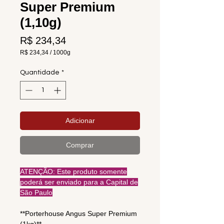
Super Premium
(1,10g)
Preço
R$ 234,34
R$ 234,34
/
1000g
R$ 234,34
por
Quantidade
*
1000
gramas
Adicionar
Comprar
ATENÇÃO: Este produto somente
poderá ser enviado para a Capital de
São Paulo
**Porterhouse Angus Super Premium