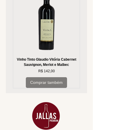
Vinho Tinto Glaudio Vitória Cabernet
Vinho Branco Glaudio Vitória
Sauvignon, Merlot e Malbec
Preço
R$ 142,00
Comprar também