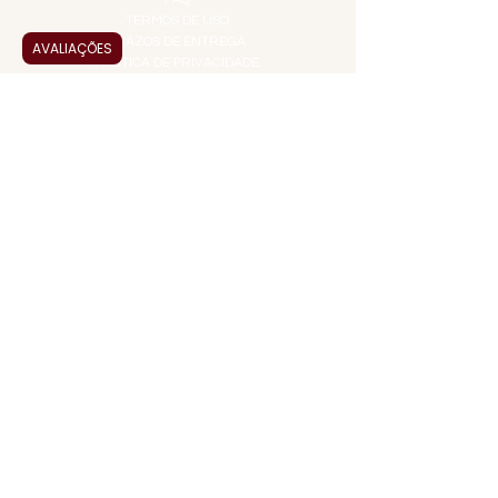
TERMOS DE USO
PRAZOS DE ENTREGA
AVALIAÇÕES
POLÍTICA DE PRIVACIDADE
POLÍTICA DE TROCAS E
DEVOLUÇÕES
ATENDIMENTO VIRTUAL
ADMINISTRAÇÃO
CONTATO@JALLASPREMIUM.COM.BR
+55 (11) 99916-8233
VENDAS
COMERCIAL@JALLASPREMIUM.COM.BR
+55(12) 97811-9783
Participe da nossa pesquisa
PAGUE COM