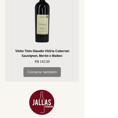
Vinho Tinto Glaudio Vitória Cabernet
Vinho Branco Glaudio Vitória
Sauvignon, Merlot e Malbec
Preço
R$ 142,00
Comprar também