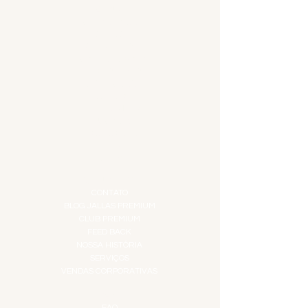
MENU
ACESSÓRIOS
ADEGA
APERITIVOS
CARNES NOBRES
COMBOS E KITS
DESTILADOS
DO MAR
GIFT VOUCHER
IGUARIAS
PROMOÇÕES
TEMPEROS
TOP 10!
INSTITUCIONAL
CONTATO
BLOG JALLAS PREMIUM
CLUB PREMIUM
FEED BACK
NOSSA HISTÓRIA
SERVIÇOS
VENDAS CORPORATIVAS
INFORMAÇÕES
FAQ