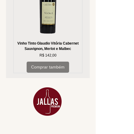
Vinho Tinto Glaudio Vitória Cabernet
Vinho Branco Glaudio Vitória
Sauvignon, Merlot e Malbec
Preço
R$ 142,00
Comprar também
MENU
ACESSÓRIOS