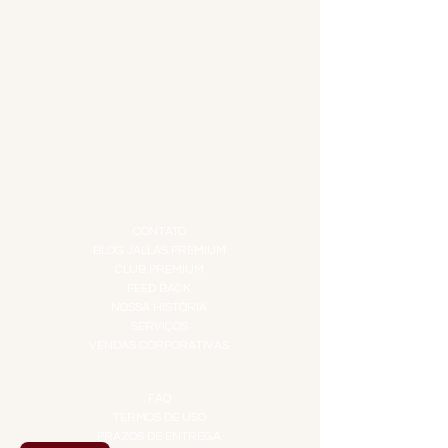
ADEGA
APERITIVOS
CARNES NOBRES
COMBOS E KITS
DESTILADOS
DO MAR
GIFT VOUCHER
IGUARIAS
PROMOÇÕES
TEMPEROS
TOP 10!
INSTITUCIONAL
CONTATO
BLOG JALLAS PREMIUM
CLUB PREMIUM
FEED BACK
NOSSA HISTÓRIA
SERVIÇOS
VENDAS CORPORATIVAS
INFORMAÇÕES
FAQ
TERMOS DE USO
PRAZOS DE ENTREGA