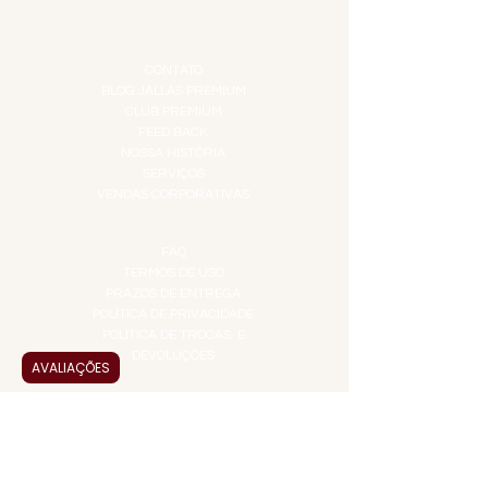
TOP 10!
INSTITUCIONAL
CONTATO
BLOG JALLAS PREMIUM
CLUB PREMIUM
FEED BACK
NOSSA HISTÓRIA
SERVIÇOS
VENDAS CORPORATIVAS
INFORMAÇÕES
FAQ
TERMOS DE USO
PRAZOS DE ENTREGA
POLÍTICA DE PRIVACIDADE
POLÍTICA DE TROCAS E
DEVOLUÇÕES
AVALIAÇÕES
ATENDIMENTO VIRTUAL
ADMINISTRAÇÃO
CONTATO@JALLASPREMIUM.COM.BR
+55 (11) 99916-8233
VENDAS