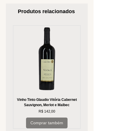
Produtos relacionados
Vinho Tinto Glaudio Vitória Cabernet
Vinho Branco Glaudio Vitória
Sauvignon, Merlot e Malbec
Preço
R$ 142,00
Comprar também