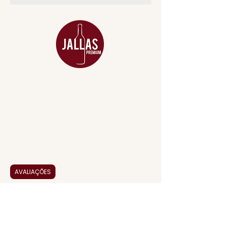
MENU
ACESSÓRIOS
ADEGA
APERITIVOS
CARNES NOBRES
COMBOS E KITS
DESTILADOS
DO MAR
GIFT VOUCHER
IGUARIAS
AVALIAÇÕES
PROMOÇÕES
TEMPEROS
TOP 10!
INSTITUCIONAL
CONTATO
BLOG JALLAS PREMIUM