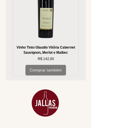
Vinho Tinto Glaudio Vitória Cabernet
Vinho Branco Glaudio Vitória
Sauvignon, Merlot e Malbec
Preço
R$ 142,00
Comprar também
MENU