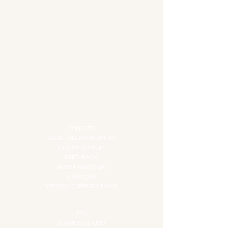
ACESSÓRIOS
ADEGA
APERITIVOS
CARNES NOBRES
COMBOS E KITS
DESTILADOS
DO MAR
GIFT VOUCHER
IGUARIAS
PROMOÇÕES
TEMPEROS
TOP 10!
INSTITUCIONAL
CONTATO
BLOG JALLAS PREMIUM
CLUB PREMIUM
FEED BACK
NOSSA HISTÓRIA
SERVIÇOS
VENDAS CORPORATIVAS
INFORMAÇÕES
FAQ
TERMOS DE USO