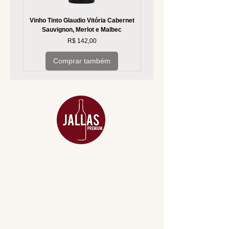
Vinho Tinto Glaudio Vitória Cabernet
Vinho Branco Glaudio Vitória
Sauvignon, Merlot e Malbec
Preço
R$ 142,00
Comprar também
MENU
ACESSÓRIOS
ADEGA
APERITIVOS
CARNES NOBRES
COMBOS E KITS
DESTILADOS
DO MAR