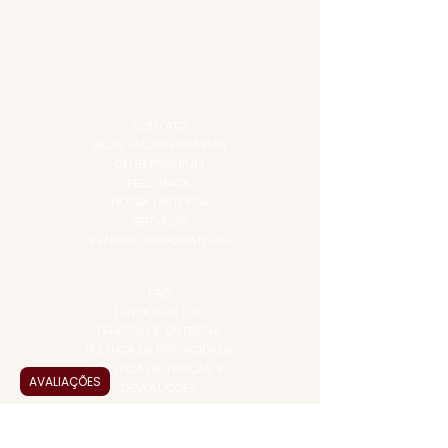
GIFT VOUCHER
IGUARIAS
PROMOÇÕES
TEMPEROS
TOP 10!
INSTITUCIONAL
CONTATO
BLOG JALLAS PREMIUM
CLUB PREMIUM
FEED BACK
NOSSA HISTÓRIA
SERVIÇOS
VENDAS CORPORATIVAS
INFORMAÇÕES
FAQ
TERMOS DE USO
PRAZOS DE ENTREGA
POLÍTICA DE PRIVACIDADE
POLÍTICA DE TROCAS E
AVALIAÇÕES
DEVOLUÇÕES
ATENDIMENTO VIRTUAL
ADMINISTRAÇÃO