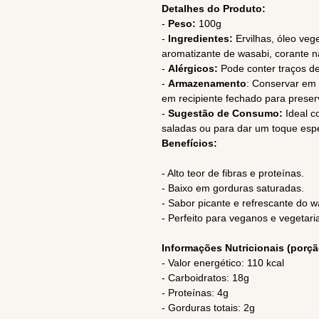
Detalhes do Produto:
-
Peso:
100g
-
Ingredientes:
Ervilhas, óleo vege
aromatizante de wasabi, corante nat
-
Alérgicos:
Pode conter traços d
-
Armazenamento
: Conservar em 
em recipiente fechado para preser
-
Sugestão de Consumo:
Ideal c
saladas ou para dar um toque espec
Benefícios:
- Alto teor de fibras e proteínas.
- Baixo em gorduras saturadas.
- Sabor picante e refrescante do w
- Perfeito para veganos e vegetari
Informações Nutricionais (porçã
- Valor energético: 110 kcal
- Carboidratos: 18g
- Proteínas: 4g
- Gorduras totais: 2g