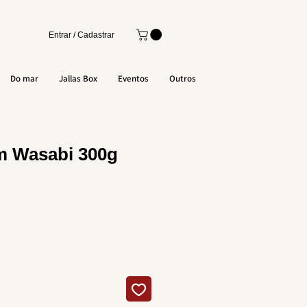
Entrar / Cadastrar
Do mar
Jallas Box
Eventos
Outros
m Wasabi 300g