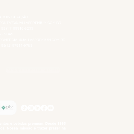
ATENDIMENTO VIRTUAL
ADMINISTRAÇÃO
CONTATO@JALLASPREMIUM.COM.BR
+55 (11) 99916-8233
VENDAS
COMERCIAL@JALLASPREMIUM.COM.BR
+55(12) 97811-9783
Participe da nossa pesquisa
SIGA-NOS
imentos e bebidas premium. Desde 1995
tos. Nossa missão é trazer prazer na