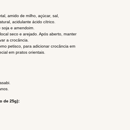
tal, amido de milho, açúcar, sal,
ural, acidulante ácido cítrico.
e soja e amendoim.
local seco e arejado. Após aberto, manter
var a crocância.
omo petisco, para adicionar crocância em
ial em pratos orientais.
asabi.
anos.
o de 25g):