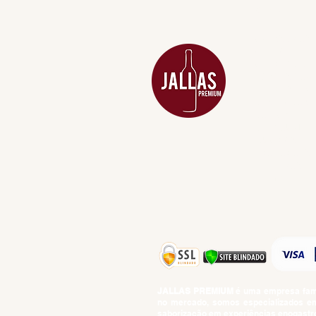
MENU
ACESSÓRIOS
ADEGA
APERITIVOS
CARNES NOB
COMBOS E KI
DESTILADOS
DO MAR
GIFT VOUCHE
IGUARIAS
PROMOÇÕES
TEMPEROS
TOP 10!
JALLAS PREMIUM
é uma empresa famil
no mercado, somos especializados em 
saborização em experiências enogastro