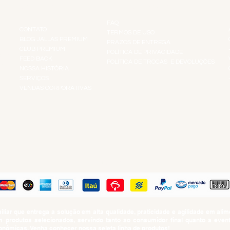
INSTITUCIONAL
INFORMAÇÕES
FAQ
CONTATO
TERMOS DE USO
BLOG JALLAS PREMIUM
PRAZOS DE ENTREGA
CLUB PREMIUM
POLÍTICA DE PRIVACIDADE
RES
FEED BACK
POLÍTICA DE TROCAS E DEVOLUÇÕES
TS
NOSSA HISTÓRIA
SERVIÇOS
VENDAS CORPORATIVAS
R
PAGUE COM
iar que entrega a solução em alta qualidade, praticidade e agilidade em al
produtos selecionados, servindo tanto ao consumidor final quanto a even
nômicas. Venha conhecer nossa seleta linha de produtos!