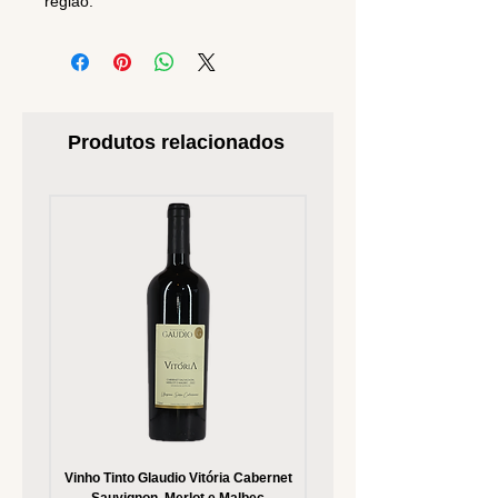
região.
Produtos relacionados
Vinho Tinto Glaudio Vitória Cabernet
Vinho Branco Glaudio Vitória