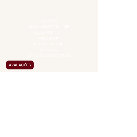
TOP 10!
INSTITUCIONAL
CONTATO
BLOG JALLAS PREMIUM
CLUB PREMIUM
FEED BACK
NOSSA HISTÓRIA
SERVIÇOS
VENDAS CORPORATIVAS
AVALIAÇÕES
INFORMAÇÕES
FAQ
TERMOS DE USO
PRAZOS DE ENTREGA
POLÍTICA DE PRIVACIDADE
POLÍTICA DE TROCAS E
DEVOLUÇÕES
ATENDIMENTO VIRTUAL
ADMINISTRAÇÃO
CONTATO@JALLASPREMIUM.COM.BR
+55 (11) 99916-8233
VENDAS