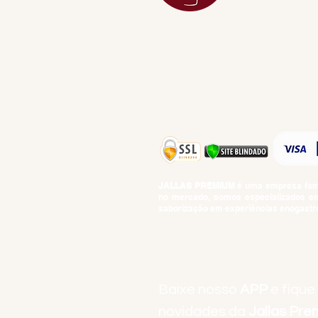
DO MAR
GIFT VOUCHE
IGUARIAS
PROMOÇÕES
TEMPEROS
TOP 10!
JALLAS PREMIUM
é uma empresa famil
no mercado, somos especializados em 
saborização em experiências enogastro
BEBIDAS ALCOÓLICAS: VENDAS E CON
Baixe nosso
APP
e fique
novidades da
Jallas Pr