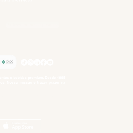
+55(12) 97811-9783
Participe da nossa pesquisa
SIGA-NOS
imentos e bebidas premium. Desde 1995
tos. Nossa missão é trazer prazer na
tuto da Criança e do Adolescente,