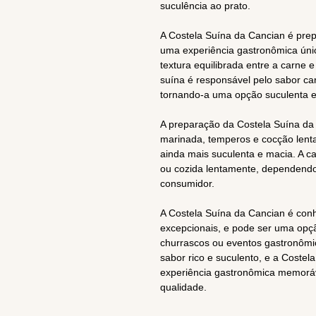
suculência ao prato.
A Costela Suína da Cancian é prep
uma experiência gastronômica úni
textura equilibrada entre a carne 
suína é responsável pelo sabor car
tornando-a uma opção suculenta e
A preparação da Costela Suína da
marinada, temperos e cocção lenta,
ainda mais suculenta e macia. A 
ou cozida lentamente, dependendo
consumidor.
A Costela Suína da Cancian é conh
excepcionais, e pode ser uma opção
churrascos ou eventos gastronômic
sabor rico e suculento, e a Coste
experiência gastronômica memoráv
qualidade.