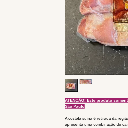
ATENÇÃO: Este produto somente 
São Paulo
A costela suína é retirada da regi
apresenta uma combinação de carn