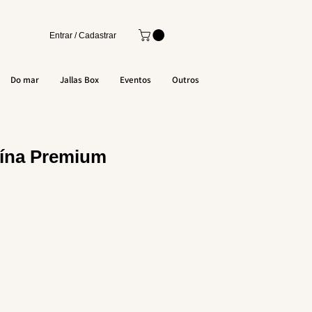
Entrar / Cadastrar
Do mar
Jallas Box
Eventos
Outros
uína Premium
o