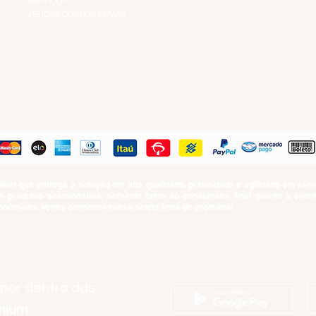
SERVIÇOS
VENDAS CORPORATIVAS
R
PAGUE COM
iar que entrega a solução em alta qualidade, praticidade e agilidade em al
produtos selecionados, servindo tanto ao consumidor final quanto a even
nômicas. Venha conhecer nossa seleta linha de produtos!
SUMO PROIBIDO PARA MENORES DE 18 ANOS. Determinação contida no Esta
Artigo 81.nº II.
 por dentro das
emium