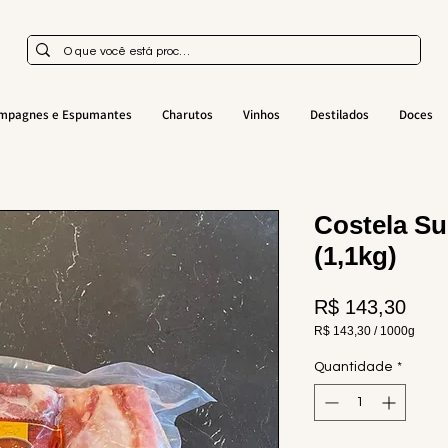
mpagnes e Espumantes
Charutos
Vinhos
Destilados
Doces
Costela S
(1,1kg)
Preç
R$ 143,30
R$ 143,30
/
1000g
R$ 143,30
por
Quantidade
*
1000
gramas