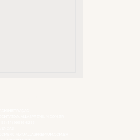
ATENDIMENTO VIRTUAL
ADMINISTRAÇÃO
CONTATO@JALLASPREMIUM.COM.BR
+55 (11) 99916-8233
VENDAS
COMERCIAL@JALLASPREMIUM.COM.BR