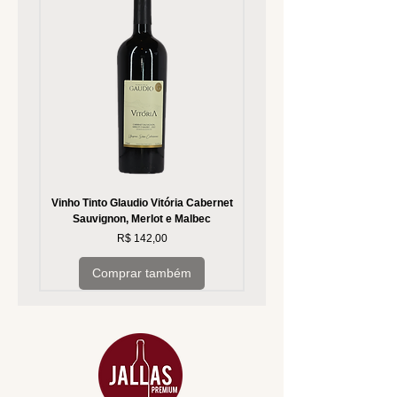
Vinho Tinto Glaudio Vitória Cabernet
Vinho Branco Glaudio Vitória
Sauvignon, Merlot e Malbec
Preço
R$ 142,00
Comprar também