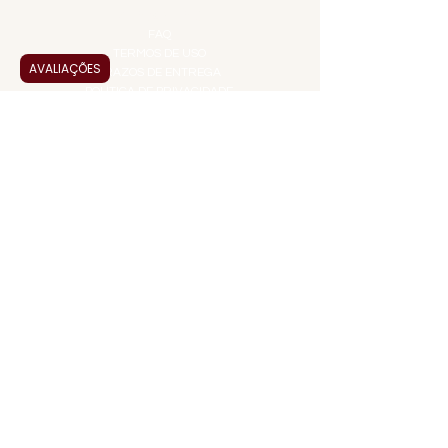
INFORMAÇÕES
FAQ
TERMOS DE USO
AVALIAÇÕES
PRAZOS DE ENTREGA
POLÍTICA DE PRIVACIDADE
POLÍTICA DE TROCAS E
DEVOLUÇÕES
ATENDIMENTO VIRTUAL
ADMINISTRAÇÃO
CONTATO@JALLASPREMIUM.COM.BR
+55 (11) 99916-8233
VENDAS
COMERCIAL@JALLASPREMIUM.COM.BR
+55(12) 97811-9783
Participe da nossa pesquisa
PAGUE COM