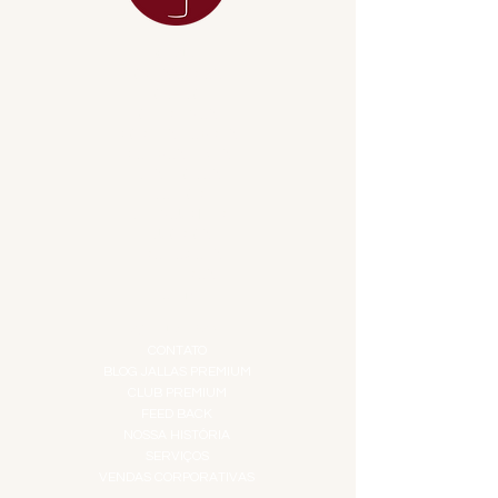
MENU
ACESSÓRIOS
ADEGA
APERITIVOS
CARNES NOBRES
COMBOS E KITS
DESTILADOS
DO MAR
GIFT VOUCHER
IGUARIAS
PROMOÇÕES
TEMPEROS
TOP 10!
INSTITUCIONAL
CONTATO
BLOG JALLAS PREMIUM
CLUB PREMIUM
FEED BACK
NOSSA HISTÓRIA
SERVIÇOS
VENDAS CORPORATIVAS