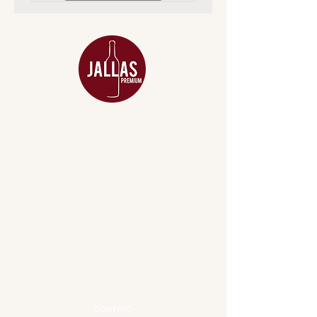
MENU
ACESSÓRIOS
ADEGA
APERITIVOS
CARNES NOBRES
COMBOS E KITS
DESTILADOS
DO MAR
GIFT VOUCHER
IGUARIAS
PROMOÇÕES
TEMPEROS
TOP 10!
INSTITUCIONAL
CONTATO