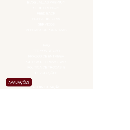
BLOG JALLAS PREMIUM
CLUB PREMIUM
FEED BACK
NOSSA HISTÓRIA
SERVIÇOS
VENDAS CORPORATIVAS
INFORMAÇÕES
FAQ
TERMOS DE USO
PRAZOS DE ENTREGA
POLÍTICA DE PRIVACIDADE
POLÍTICA DE TROCAS E
DEVOLUÇÕES
AVALIAÇÕES
ATENDIMENTO VIRTUAL
ADMINISTRAÇÃO
CONTATO@JALLASPREMIUM.COM.BR
+55 (11) 99916-8233
VENDAS
COMERCIAL@JALLASPREMIUM.COM.BR
+55(12) 97811-9783
Participe da nossa pesquisa