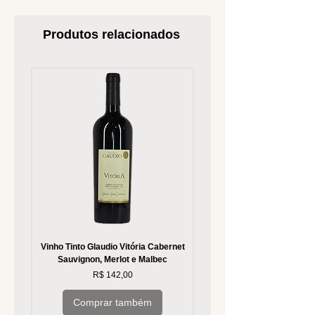
Produtos relacionados
Vinho Tinto Glaudio Vitória Cabernet
Vinho Branco Glaudio Vitória
Sauvignon, Merlot e Malbec
Preço
R$ 142,00
Comprar também